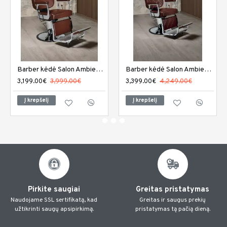
Barber kėdė Salon Ambience Elite
Barber kėdė Salon Ambience Elite plius
3,199.00€
3,999.00€
3,399.00€
4,249.00€
Į krepšelį
Į krepšelį
Pirkite saugiai
Greitas pristatymas
Naudojame SSL sertifikatą, kad
Greitas ir saugus prekių
užtikrinti saugų apsipirkimą.
pristatymas tą pačią dieną.