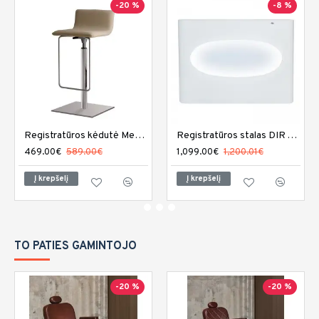
-20 %
-8 %
Registratūros kėdutė Medical and Beauty Divine Reception
Registratūros stalas DIR Acquario su LED apšvietimu
469.00€
589.00€
1,099.00€
1,200.01€
Į krepšelį
Į krepšelį
TO PATIES GAMINTOJO
-20 %
-20 %