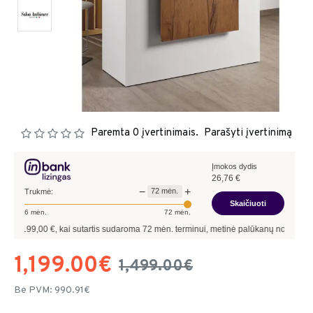
Paremta 0 įvertinimais.
Parašyti įvertinimą
Įmokos dydis
26,76
€
−
+
72
mėn.
Trukmė:
Skaičiuoti
6
mėn.
72
mėn.
00
€, kai sutartis sudaroma
72
mėn. terminui, metinė palūkanų norma –
9,90
%
, sut
1,199.00€
1,499.00€
Be PVM: 990.91€