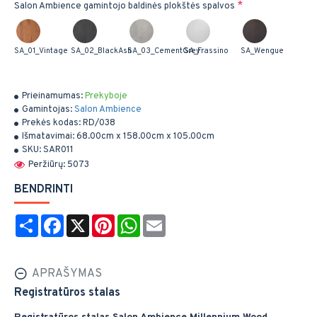
Salon Ambience gamintojo baldinės plokštės spalvos
SA_01_Vintage
SA_02_BlackAsh
SA_03_CementGrey
SA_Frassino
SA_Wengue
Prieinamumas:
Prekyboje
Gamintojas:
Salon Ambience
Prekės kodas:
RD/038
Išmatavimai:
68.00cm x 158.00cm x 105.00cm
SKU:
SAR011
Peržiūrų: 5073
BENDRINTI
Share
Facebook
X
Pinterest
WhatsApp
Email
APRAŠYMAS
Registratūros stalas