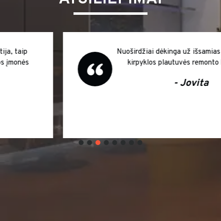
Nuoširdžiai dėkinga už išsamias konsultacijas
kirpyklos plautuvės remonto klausimais
- Jovita