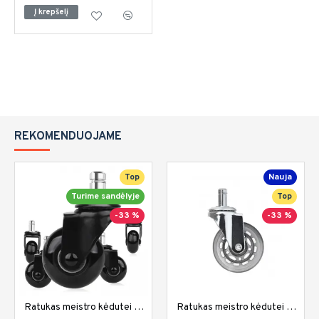
Į krepšelį
REKOMENDUOJAME
Top
Nauja
Turime sandėlyje
Top
-33 %
-33 %
Ratukas meistro kėdutei be sriegio RA-002
Ratukas meistro kėdutei be sriegio RA-004