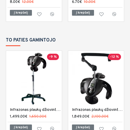
8.00€
12.00€
6.70€
10.00€
Į krepšelį
Į krepšelį
TO PATIES GAMINTOJO
-9 %
-12 %
Infrazonas plaukų džiovintuvas Sibel Climaco
Infrazonas plaukų džiovintuvas Sibel Climaco sieninis
1,499.00€
1,650.00€
1,849.00€
2,100.00€
Į krepšelį
Į krepšelį