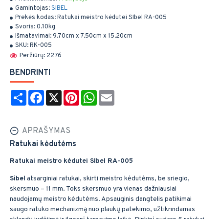
Gamintojas:
SIBEL
Prekės kodas:
Ratukai meistro kėdutei SIbel RA-005
Svoris:
0.10kg
Išmatavimai:
9.70cm x 7.50cm x 15.20cm
SKU:
RK-005
Peržiūrų: 2276
BENDRINTI
Share
Facebook
X
Pinterest
WhatsApp
Email
APRAŠYMAS
Ratukai kėdutėms
Ratukai meistro kėdutei SIbel RA-005
Sibel
atsarginiai ratukai, skirti meistro kėdutėms, be sriegio,
skersmuo – 11 mm. Toks skersmuo yra vienas dažniausiai
naudojamų meistro kėdutėms. Apsauginis dangtelis patikimai
saugo ratuko mechanizmą nuo plaukų patekimo, užtikrindamas