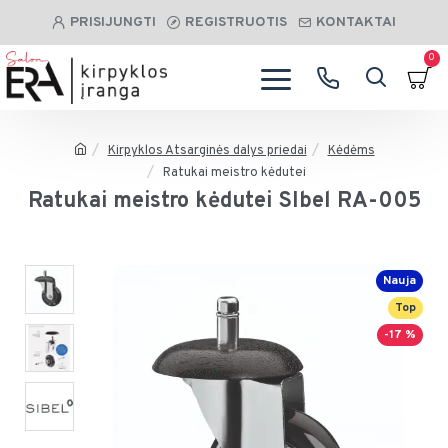
PRISIJUNGTI
REGISTRUOTIS
KONTAKTAI
0
Kirpyklos Atsarginės dalys priedai
Kėdėms
Ratukai meistro kėdutei
Ratukai meistro kėdutei SIbel RA-005
Nauja
Top
-17 %