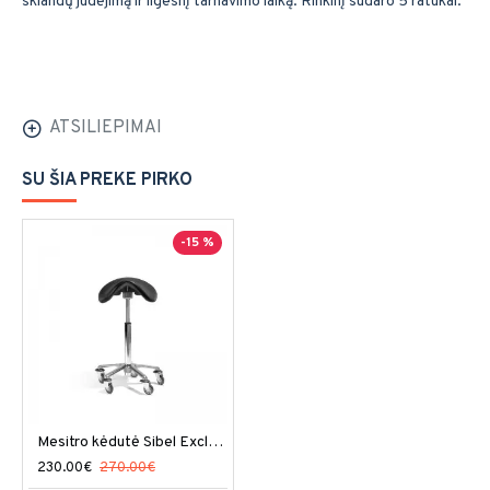
sklandų judėjimą ir ilgesnį tarnavimo laiką. Rinkinį sudaro 5 ratukai.
ATSILIEPIMAI
SU ŠIA PREKE PIRKO
-15 %
Mesitro kėdutė Sibel Exclusive Saddle XL
230.00€
270.00€