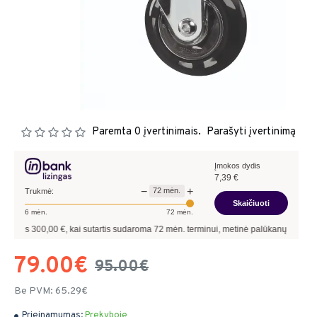
Paremta 0 įvertinimais.
Parašyti įvertinimą
Įmokos dydis
7,39
€
−
+
72
mėn.
Trukmė:
Skaičiuoti
6
mėn.
72
mėn.
00,00
€, kai sutartis sudaroma
72
mėn. terminui, metinė palūkanų norma –
13,90
79.00€
95.00€
Be PVM: 65.29€
Prieinamumas:
Prekyboje