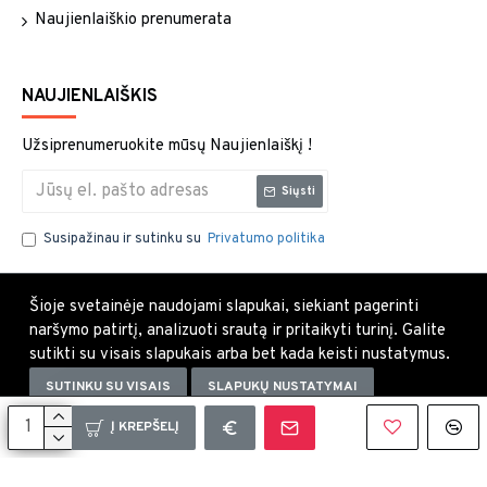
Naujienlaiškio prenumerata
NAUJIENLAIŠKIS
Užsiprenumeruokite mūsų Naujienlaiškį !
Siųsti
Susipažinau ir sutinku su
Privatumo politika
Šioje svetainėje naudojami slapukai, siekiant pagerinti
naršymo patirtį, analizuoti srautą ir pritaikyti turinį. Galite
sutikti su visais slapukais arba bet kada keisti nustatymus.
SUTINKU SU VISAIS
SLAPUKŲ NUSTATYMAI
Uždaryti×
Į KREPŠELĮ
Copyright © 2021, Visos teisės saugomos.