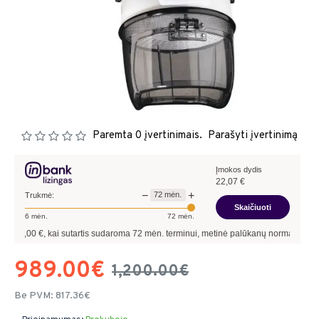
Paremta 0 įvertinimais.
Parašyti įvertinimą
Įmokos dydis
22,07
€
−
+
72
mėn.
Trukmė:
Skaičiuoti
6
mėn.
72
mėn.
0
€, kai sutartis sudaroma
72
mėn. terminui, metinė palūkanų norma –
9,90
%
, suta
989.00€
1,200.00€
Be PVM: 817.36€