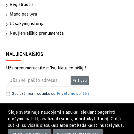
Registruotis
Mano paskyra
Užsakymų istorija
Naujienlaiškio prenumerata
NAUJIENLAIŠKIS
Užsiprenumeruokite mūsų Naujienlaiškį !
Siųsti
Susipažinau ir sutinku su
Privatumo politika
Šioje svetainėje naudojami slapukai, siekiant pagerinti
naršymo patirtį, analizuoti srautą ir pritaikyti turinį. Galite
sutikti su visais slapukais arba bet kada keisti nustatymus.