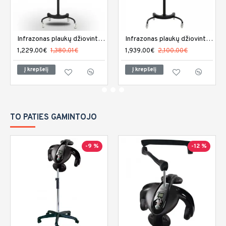
Infrazonas plaukų džiovintuvas DIR Chale II
Infrazonas plaukų džiovintuvas DIR Damita II
1,229.00€
1,380.01€
1,939.00€
2,100.00€
Į krepšelį
Į krepšelį
TO PATIES GAMINTOJO
-9 %
-12 %