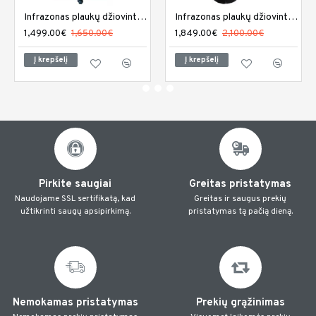
Infrazonas plaukų džiovintuvas Sibel Climaco
Infrazonas plaukų džiovintuvas Sibel Climaco sieninis
1,499.00€
1,650.00€
1,849.00€
2,100.00€
Į krepšelį
Į krepšelį
Pirkite saugiai
Greitas pristatymas
Naudojame SSL sertifikatą, kad
Greitas ir saugus prekių
užtikrinti saugų apsipirkimą.
pristatymas tą pačią dieną.
Nemokamas pristatymas
Prekių grąžinimas