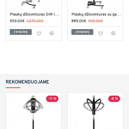
Plaukų džiovintuvas DIR ION II
Plaukų džiovintuvas su gaubtu DIR Orion
959.00€
1,070.00€
889.00€
990.00€
Į krepšelį
Į krepšelį
REKOMENDUOJAME
-11 %
-8 %