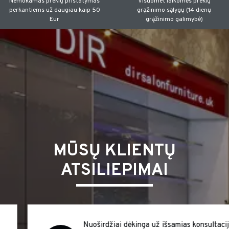
Nemokamas prekių pristatymas
Visuomet laikomės prekių
perkantiems už daugiau kaip 50
grąžinimo sąlygų (14 dienų
Eur
grąžinimo galimybė)
MŪSŲ KLIENTŲ
ATSILIEPIMAI
Nuoširdžiai dėkinga už išsamias konsultacijas