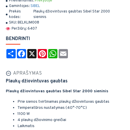
Prieinamumas:
Prekyboje
Gamintojas:
SIBEL
Prekės
Plaukų džiovintuvas gaubtas Sibel Star 2000
kodas:
sieninis
SKU:
BELKLIM008
Peržiūrų: 6407
BENDRINTI
Share
Facebook
X
Pinterest
WhatsApp
Email
APRAŠYMAS
Plaukų džiovintuvas gaubtas
Plaukų džiovintuvas gaubtas Sibel Star 2000 sieninis
Prie sienos tvirtinamas plaukų džiovintuvas gaubtas
Temperatūros nustatymas (40°-70°C)
1100 W
4 plaukų džiovinimo greičiai
Laikmatis