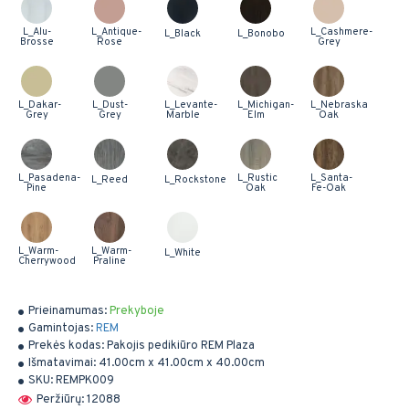
L_Alu-
L_Antique-
L_Cashmere-
L_Black
L_Bonobo
Brosse
Rose
Grey
L_Dakar-
L_Dust-
L_Levante-
L_Michigan-
L_Nebraska
Grey
Grey
Marble
Elm
Oak
L_Pasadena-
L_Rustic
L_Santa-
L_Reed
L_Rockstone
Pine
Oak
Fe-Oak
L_Warm-
L_Warm-
L_White
Cherrywood
Praline
Prieinamumas:
Prekyboje
Gamintojas:
REM
Prekės kodas:
Pakojis pedikiūro REM Plaza
Išmatavimai:
41.00cm x 41.00cm x 40.00cm
SKU:
REMPK009
Peržiūrų: 12088