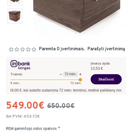
Paremta 0 įvertinimais.
Parašyti įvertinimą
Įmokos dydis
13,53
€
−
+
72
mėn.
Trukmė:
Skaičiuoti
6
mėn.
72
mėn.
0
€, kai sutartis sudaroma
72
mėn. terminui, metinė palūkanų norma –
13,90
%
, sut
549.00€
650.00€
Be PVM: 453.72€
REM gamintojo odos spalvos