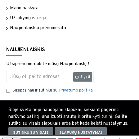
Mano paskyra
Užsakymų istorija
Naujienlaiškio prenumerata
NAUJIENLAIŠKIS
Užsiprenumeruokite mūsų Naujienlaiškį !
Siųsti
Susipažinau ir sutinku su
Privatumo politika
Šioje svetainėje naudojami slapukai, siekiant pagerinti
naršymo patirtį, analizuoti srautą ir pritaikyti turinį. Galite
sutikti su visais slapukais arba bet kada keisti nustatymus.
SUTINKU SU VISAIS
SLAPUKŲ NUSTATYMAI