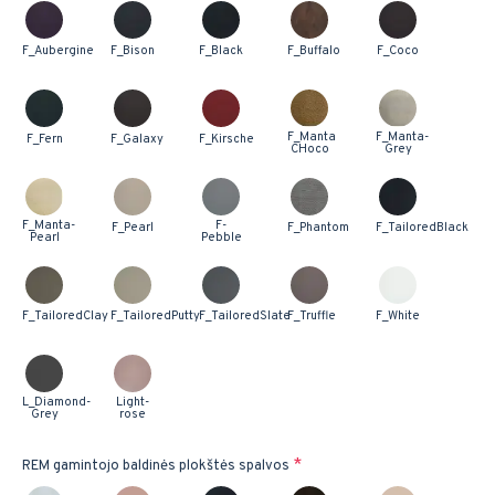
F_Aubergine
F_Bison
F_Black
F_Buffalo
F_Coco
F_Manta
F_Manta-
F_Fern
F_Galaxy
F_Kirsche
CHoco
Grey
F_Manta-
F-
F_Pearl
F_Phantom
F_TailoredBlack
Pearl
Pebble
F_TailoredClay
F_TailoredPutty
F_TailoredSlate
F_Truffle
F_White
L_Diamond-
Light-
Grey
rose
REM gamintojo baldinės plokštės spalvos