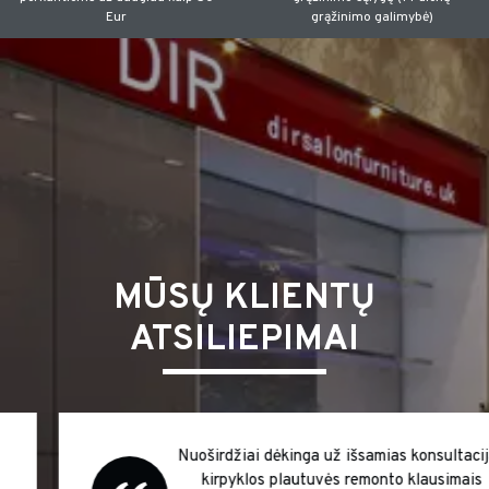
Eur
grąžinimo galimybė)
MŪSŲ KLIENTŲ
ATSILIEPIMAI
Nuoširdžiai dėkinga už išsamias konsultacijas
kirpyklos plautuvės remonto klausimais