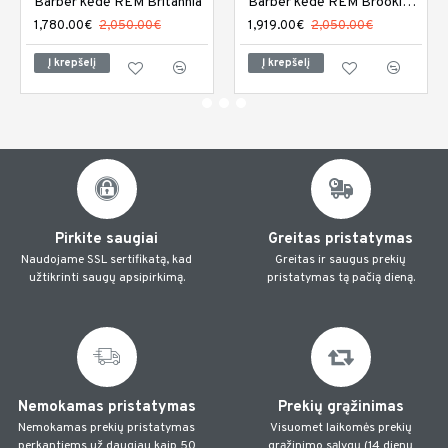
Barber kėdė REM Britannia
Barber kėdė REM Brookland
1,780.00€
2,050.00€
1,919.00€
2,050.00€
Į krepšelį
Į krepšelį
Pirkite saugiai
Greitas pristatymas
Naudojame SSL sertifikatą, kad
Greitas ir saugus prekių
užtikrinti saugų apsipirkimą.
pristatymas tą pačią dieną.
Nemokamas pristatymas
Prekių grąžinimas
Nemokamas prekių pristatymas
Visuomet laikomės prekių
perkantiems už daugiau kaip 50
grąžinimo sąlygų (14 dienų