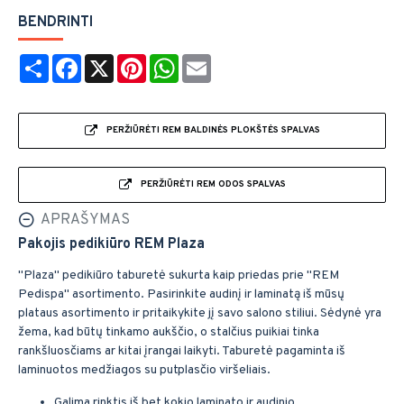
BENDRINTI
Share
Facebook
X
Pinterest
WhatsApp
Email
PERŽIŪRĖTI REM BALDINĖS PLOKŠTĖS SPALVAS
PERŽIŪRĖTI REM ODOS SPALVAS
APRAŠYMAS
Pakojis pedikiūro REM Plaza
"Plaza" pedikiūro taburetė sukurta kaip priedas prie "REM
Pedispa" asortimento. Pasirinkite audinį ir laminatą iš mūsų
plataus asortimento ir pritaikykite jį savo salono stiliui. Sėdynė yra
žema, kad būtų tinkamo aukščio, o stalčius puikiai tinka
rankšluosčiams ar kitai įrangai laikyti. Taburetė pagaminta iš
laminuotos medžiagos su putplasčio viršeliais.
Galima rinktis iš bet kokio laminato ir audinio