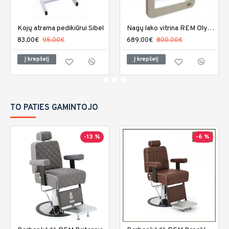
Kojų atrama pedikiūrui Sibel
Nagų lako vitrina REM Olympia
83.00€
95.00€
689.00€
800.00€
Į krepšelį
Į krepšelį
TO PATIES GAMINTOJO
-13 %
-6 %