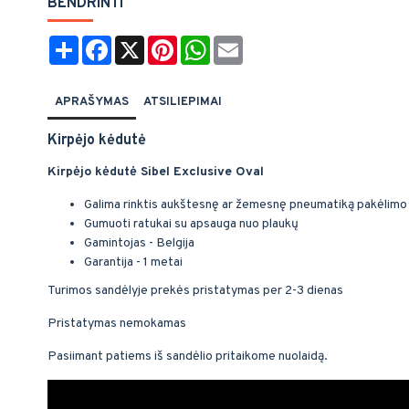
BENDRINTI
Share
Facebook
X
Pinterest
WhatsApp
Email
APRAŠYMAS
ATSILIEPIMAI
Kirpėjo kėdutė
Kirpėjo kėdutė Sibel Exclusive Oval
Galima rinktis aukštesnę ar žemesnę pneumatiką pakėlim
Gumuoti ratukai su apsauga nuo plaukų
Gamintojas - Belgija
Garantija - 1 metai
Turimos sandėlyje prekės pristatymas per 2-3 dienas
Pristatymas nemokamas
Pasiimant patiems iš sandėlio pritaikome nuolaidą.