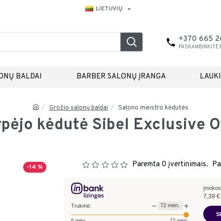
LIETUVIŲ
+370 665 
PASKAMBINKITE
ONŲ BALDAI
BARBER SALONŲ ĮRANGA
LAUK
Grožio salonų baldai
Salono meistro kėdutės
rpėjo kėdutė Sibel Exclusive O
Paremta 0 įvertinimais.
Pa
-14 %
Įmokos
7,39
€
−
+
72
mėn.
Trukmė:
S
6
mėn.
72
mėn.