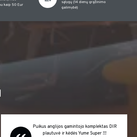
sąlygų (14 dienų grąžinimo
u kaip 50 Eur
galimybė)
I
Puikus anglijos gamintojo komplektas DIR
plautuvė ir kėdės Yume Super !!!