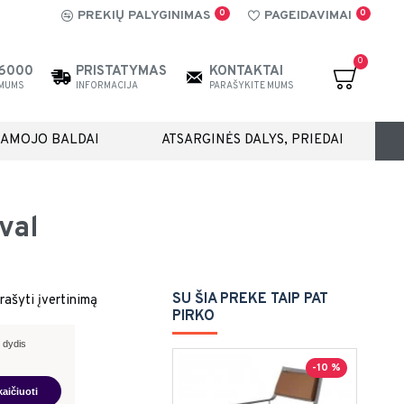
0
0
PREKIŲ PALYGINIMAS
PAGEIDAVIMAI
0
26000
PRISTATYMAS
KONTAKTAI
 MUMS
INFORMACIJA
PARAŠYKITE MUMS
IAMOJO BALDAI
ATSARGINĖS DALYS, PRIEDAI
val
SU ŠIA PREKE TAIP PAT
rašyti įvertinimą
PIRKO
 dydis
-10 %
kaičiuoti