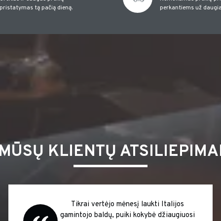
pristatymas tą pačią dieną.
perkantiems už daugia
MŪSŲ KLIENTŲ ATSILIEPIMA
Tikrai vertėjo mėnesį laukti Italijos
gamintojo baldų, puiki kokybė džiaugiuosi