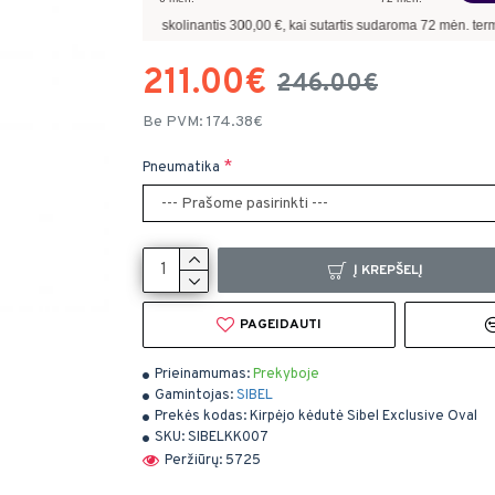
vyzdžiui, skolinantis
300,00
€, kai sutartis sudaroma
72
mėn. terminui, metinė pal
211.00€
246.00€
Be PVM: 174.38€
Pneumatika
Į KREPŠELĮ
PAGEIDAUTI
Prieinamumas:
Prekyboje
Gamintojas:
SIBEL
Prekės kodas:
Kirpėjo kėdutė Sibel Exclusive Oval
SKU:
SIBELKK007
Peržiūrų: 5725