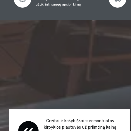
užtikrinti saugų apsipirkimą.
Greitai ir kokybiškai suremontuotos
kirpyklos plautuvės už priimtiną kainą