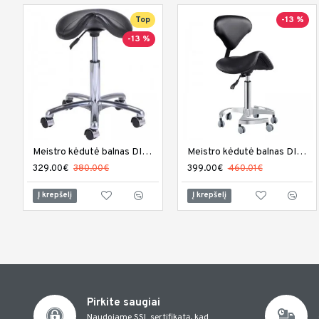
Top
-13 %
-13 %
Meistro kėdutė balnas DIR Nero
Meistro kėdutė balnas DIR Tao
329.00€
380.00€
399.00€
460.01€
Į krepšelį
Į krepšelį
Pirkite saugiai
Naudojame SSL sertifikatą, kad