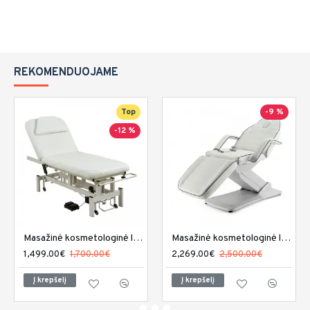
REKOMENDUOJAME
Top
-9 %
-12 %
Masažinė kosmetologinė lova Mar Egeo
Masažinė kosmetologinė lova REM Excel 3
1,499.00€
1,700.00€
2,269.00€
2,500.00€
Į krepšelį
Į krepšelį