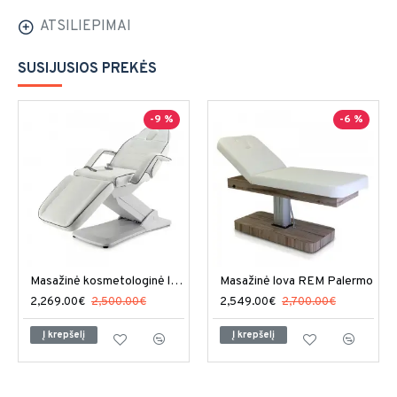
ATSILIEPIMAI
SUSIJUSIOS PREKĖS
-9 %
-6 %
Masažinė kosmetologinė lova REM Excel 3
Masažinė lova REM Palermo
2,269.00€
2,500.00€
2,549.00€
2,700.00€
Į krepšelį
Į krepšelį