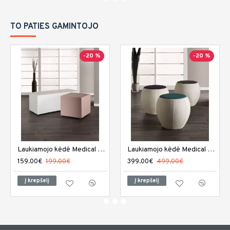
TO PATIES GAMINTOJO
-20 %
-20 %
Laukiamojo kėdė Medical and Beauty Miami
Laukiamojo kėdė Medical and Beauty Rumba
159.00€
199.00€
399.00€
499.00€
Į krepšelį
Į krepšelį