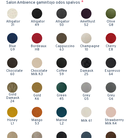
Salon Ambience gamintojo odos spalvos
Alligator
Alligator
Alligator
Amethyst
Olive
31
49
50
52
G8
Blue
Bordeaux
Cappuccino
Champagne
Cherry
G9
H8
63
10
E8
Chocolate
Chocolate
Coffee
Damask
Espresso
60
Milk K3
59
25
64
Gold
Gold
Green
Grey
Grey
Damask
K6
45
G5
G6
24
Honey
Mango
Marine
Strawberrry
Milk 61
L1
53
L2
Milk K4