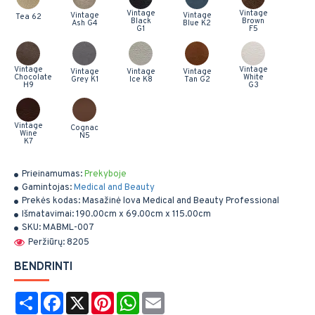
Vintage
Vintage
Vintage
Vintage
Tea 62
Black
Brown
Ash G4
Blue K2
G1
F5
Vintage
Vintage
Vintage
Vintage
Vintage
Chocolate
White
Grey K1
Ice K8
Tan G2
H9
G3
Vintage
Cognac
Wine
N5
K7
Prieinamumas:
Prekyboje
Gamintojas:
Medical and Beauty
Prekės kodas:
Masažinė lova Medical and Beauty Professional
Išmatavimai:
190.00cm x 69.00cm x 115.00cm
SKU:
MABML-007
Peržiūrų: 8205
BENDRINTI
Share
Facebook
X
Pinterest
WhatsApp
Email