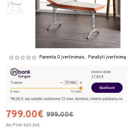
Paremta 0 įvertinimais.
Parašyti įvertinimą
Įmokos dydis
17,83
€
−
+
72
mėn.
Trukmė:
Skaičiuoti
6
mėn.
72
mėn.
00
€, kai sutartis sudaroma
72
mėn. terminui, metinė palūkanų norma –
9,90
%
, sut
799.00€
999.00€
Be PVM: 660.33€