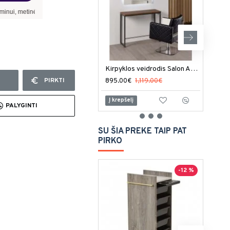
nų norma –
9,90
%
, sutarties sudarymo mokestis -
3,00
%, mėnesio sutarties mokesti
Kirpyklos veidrodis Salon Ambience London LED
PIRKTI
895.00€
1,119.00€
1,59
Į krepšelį
Į kr
PALYGINTI
SU ŠIA PREKE TAIP PAT
PIRKO
-12 %