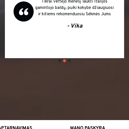
Tikrai vertėjo mėnesį laukti Italijos
gamintojo baldų, puiki kokybė džiaugiuosi
ir kitiems rekomenduosiu Sėkmės Jums
- Vika
APTARNAVIMAS
MANO PASKYRA