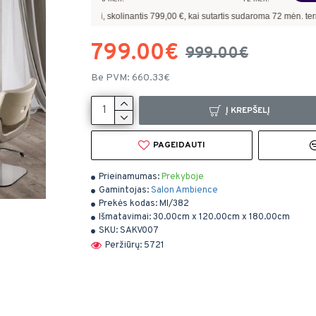
žiui, skolinantis
799,00
€, kai sutartis sudaroma
72
mėn. terminui, metinė palūka
799.00€
999.00€
Be PVM: 660.33€
Į KREPŠELĮ
PAGEIDAUTI
Prieinamumas:
Prekyboje
Gamintojas:
Salon Ambience
Prekės kodas:
MI/382
Išmatavimai:
30.00cm x 120.00cm x 180.00cm
SKU:
SAKV007
Peržiūrų: 5721