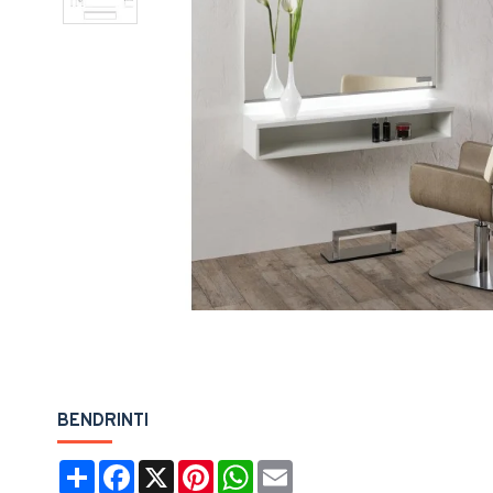
Pavyzd
BENDRINTI
Share
Facebook
X
Pinterest
WhatsApp
Email