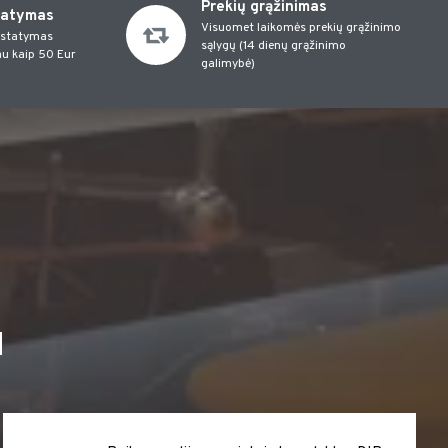
Prekių grąžinimas
tatymas
Visuomet laikomės prekių grąžinimo
istatymas
sąlygų (14 dienų grąžinimo
u kaip 50 Eur
galimybė)
I