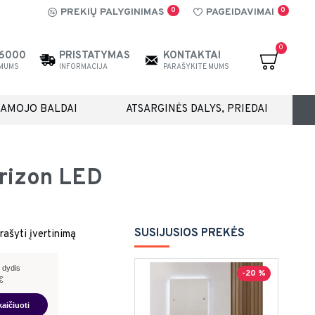
0
0
PREKIŲ PALYGINIMAS
PAGEIDAVIMAI
0
26000
PRISTATYMAS
KONTAKTAI
 MUMS
INFORMACIJA
PARAŠYKITE MUMS
IAMOJO BALDAI
ATSARGINĖS DALYS, PRIEDAI
orizon LED
SUSIJUSIOS PREKĖS
rašyti įvertinimą
 dydis
-20 %
€
kaičiuoti