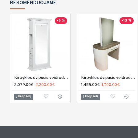
REKOMENDUOJAME
-5 %
-13 %
Kirpyklos dvipusis veidrodis DIR Adonis su LED apšvietimu
Kirpyklos dvipusis veidrodis REM Capri
2,079.00€
2,200.00€
1,485.00€
1,700.00€
Į krepšelį
Į krepšelį