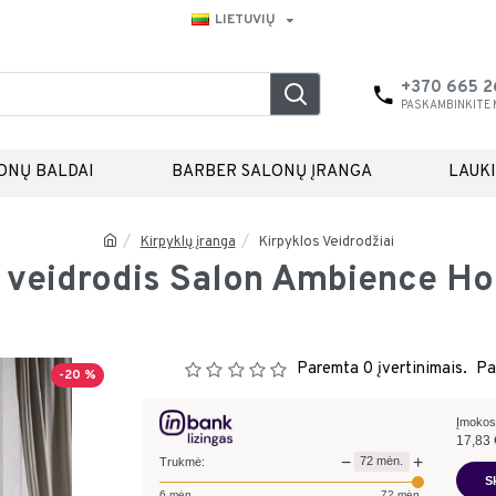
LIETUVIŲ
+370 665 
PASKAMBINKITE
ONŲ BALDAI
BARBER SALONŲ ĮRANGA
LAUK
Kirpyklų įranga
Kirpyklos Veidrodžiai
 veidrodis Salon Ambience H
Paremta 0 įvertinimais.
Pa
-20 %
Įmokos
17,83
−
+
72
mėn.
Trukmė:
S
6
mėn.
72
mėn.