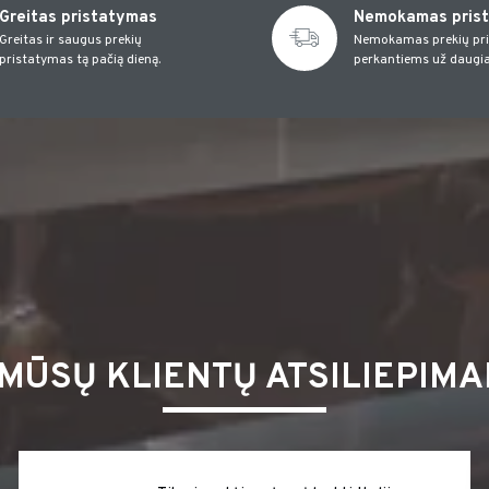
Greitas pristatymas
Nemokamas pris
Greitas ir saugus prekių
Nemokamas prekių pr
pristatymas tą pačią dieną.
perkantiems už daugia
MŪSŲ KLIENTŲ ATSILIEPIMA