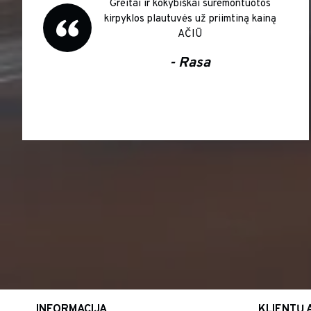
Greitai ir kokybiškai suremontuotos
kirpyklos plautuvės už priimtiną kainą
AČIŪ
- Rasa
INFORMACIJA
KLIENTŲ 