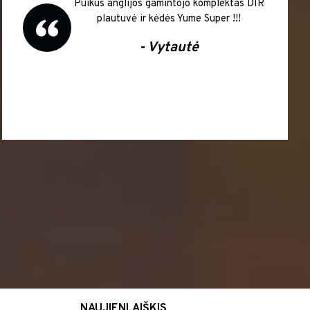
Puikus anglijos gamintojo komplektas DIR
plautuvė ir kėdės Yume Super !!!
- Vytautė
NAUJIENLAIŠKIS