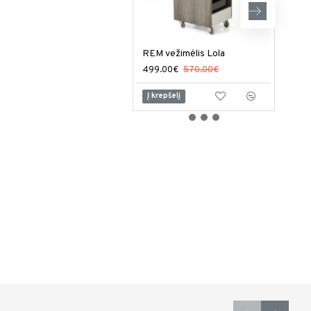
REM vežimėlis Lola
499.00€
570.00€
1,06
Į krepšelį
Į kr