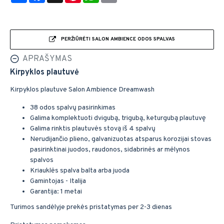
PERŽIŪRĖTI SALON AMBIENCE ODOS SPALVAS
APRAŠYMAS
Kirpyklos plautuvė
Kirpyklos plautuve Salon Ambience Dreamwash
38 odos spalvų pasirinkimas
Galima komplektuoti dvigubą, trigubą, keturgubą plautuvę
Galima rinktis plautuvės stovą iš 4 spalvų
Nerudijančio plieno, galvanizuotas atsparus korozijai stovas
pasirinktinai juodos, raudonos, sidabrinės ar mėlynos
spalvos
Kriauklės spalva balta arba juoda
Gamintojas - Italija
Garantija: 1 metai
Turimos sandėlyje prekės pristatymas per 2-3 dienas