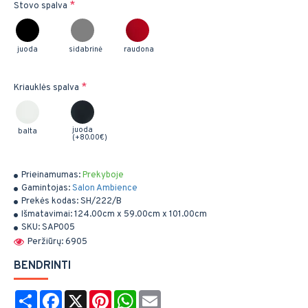
Stovo spalva
juoda
sidabrinė
raudona
Kriauklės spalva
juoda
balta
(+80.00€)
Prieinamumas:
Prekyboje
Gamintojas:
Salon Ambience
Prekės kodas:
SH/222/B
Išmatavimai:
124.00cm x 59.00cm x 101.00cm
SKU:
SAP005
Peržiūrų: 6905
BENDRINTI
Share
Facebook
X
Pinterest
WhatsApp
Email