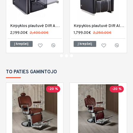
Kirpyklos plautuvė DIR Adriano
Kirpyklos plautuvė DIR Alpine
2,199.00€
2,400.00€
1,799.00€
2,250.00€
Į krepšelį
Į krepšelį
TO PATIES GAMINTOJO
-20 %
-20 %