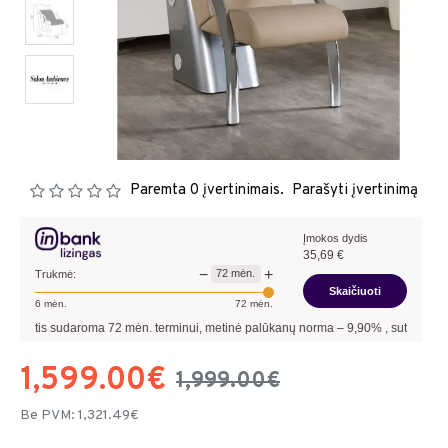
Paremta 0 įvertinimais.
Parašyti įvertinimą
Įmokos dydis
35,69
€
−
+
72
mėn.
Trukmė:
Skaičiuoti
6
mėn.
72
mėn.
is sudaroma
72
mėn. terminui, metinė palūkanų norma –
9,90
%
, sutarties sudarymo
1,599.00€
1,999.00€
Be PVM: 1,321.49€