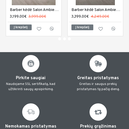
Barber kėdė Salon Ambience Elite
Barber kėdė Salon Ambience Elite plius
3,199.00€
3,999.00€
3,399.00€
4,249.00€
Į krepšelį
Į krepšelį
Pirkite saugiai
Greitas pristatymas
Naudojame SSL sertifikatą, kad
Greitas ir saugus prekių
užtikrinti saugų apsipirkimą.
pristatymas tą pačią dieną.
Nemokamas pristatymas
Prekių grąžinimas