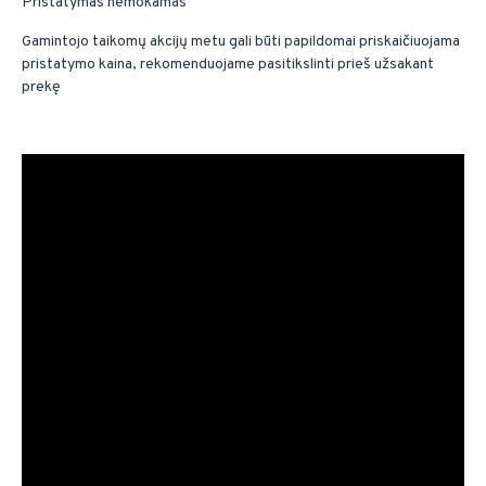
Pristatymas nemokamas
Gamintojo taikomų akcijų metu gali būti papildomai priskaičiuojama
pristatymo kaina, rekomenduojame pasitikslinti prieš užsakant
prekę