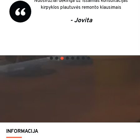
Nuoširdžiai dėkinga už išsamias konsultacijas
kirpyklos plautuvės remonto klausimais
- Jovita
INFORMACIJA