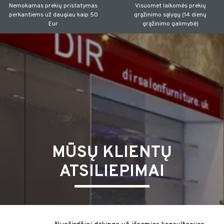
Nemokamas prekių pristatymas
Visuomet laikomės prekių
perkantiems už daugiau kaip 50
grąžinimo sąlygų (14 dienų
Eur
grąžinimo galimybė)
MŪSŲ KLIENTŲ
ATSILIEPIMAI