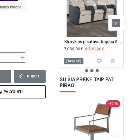
kredito sąlygomis nefinansuojame.
Kirpyklos plautuve triguba Salon Ambience Luxury
7,039.00€
8,799.00€
8,35
Į krepšelį
Į kr
PIRKTI
SU ŠIA PREKE TAIP PAT
PIRKO
PALYGINTI
-10 %