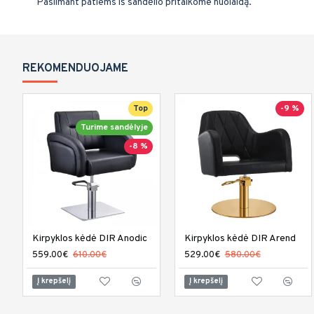
Pasiimant patiems iš sandėlio pritaikome nuolaidą.
REKOMENDUOJAME
Top
-9 %
Turime sandėlyje
-8 %
Kirpyklos kėdė DIR Anodic
Kirpyklos kėdė DIR Arend
559.00€
610.00€
529.00€
580.00€
Į krepšelį
Į krepšelį