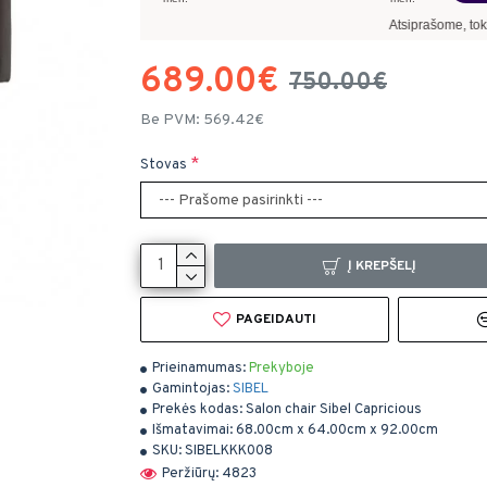
Atsiprašome, tokiomis 
689.00€
750.00€
Be PVM: 569.42€
Stovas
Į KREPŠELĮ
PAGEIDAUTI
Prieinamumas:
Prekyboje
Gamintojas:
SIBEL
Prekės kodas:
Salon chair Sibel Capricious
Išmatavimai:
68.00cm x 64.00cm x 92.00cm
SKU:
SIBELKKK008
Peržiūrų: 4823