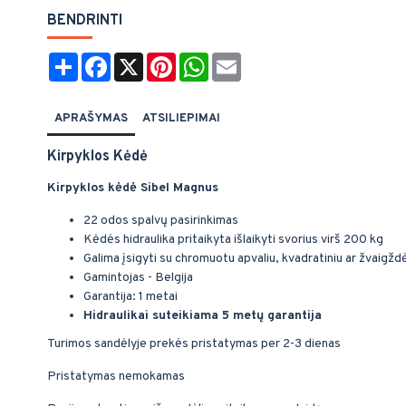
BENDRINTI
Share
Facebook
X
Pinterest
WhatsApp
Email
APRAŠYMAS
ATSILIEPIMAI
Kirpyklos Kėdė
Kirpyklos kėdė Sibel Magnus
22 odos spalvų pasirinkimas
Kėdės hidraulika pritaikyta išlaikyti svorius virš 200 kg
Galima įsigyti su chromuotu apvaliu, kvadratiniu ar žvaigž
Gamintojas - Belgija
Garantija: 1 metai
Hidraulikai suteikiama 5 metų garantija
Turimos sandėlyje prekės pristatymas per 2-3 dienas
Pristatymas nemokamas