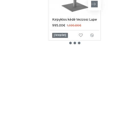
Kirpyklos kėdė Vezzosi Lupe
995.00€
1,100.00€
949
Į krepšelį
Į kr