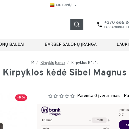
LIETUVIŲ
+370 665 
PASKAMBINKITE
ONŲ BALDAI
BARBER SALONŲ ĮRANGA
LAUK
Kirpyklų įranga
Kirpyklos Kėdės
Kirpyklos kėdė Sibel Magnus
Paremta 0 įvertinimais.
Pa
-8 %
Įmokos
0
€
−
+
-
mėn.
Trukmė:
S
-
mėn.
-
mėn.