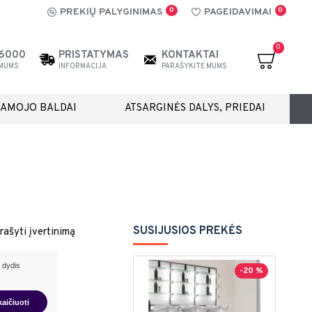
0
0
PREKIŲ PALYGINIMAS
PAGEIDAVIMAI
0
26000
PRISTATYMAS
KONTAKTAI
 MUMS
INFORMACIJA
PARAŠYKITE MUMS
IAMOJO BALDAI
ATSARGINĖS DALYS, PRIEDAI
SUSIJUSIOS PREKĖS
rašyti įvertinimą
 dydis
-20 %
kaičiuoti