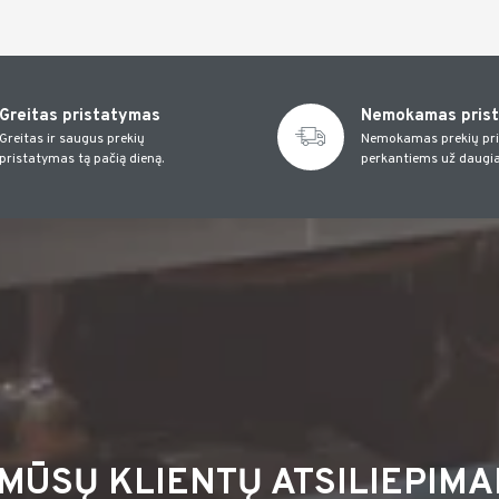
Greitas pristatymas
Nemokamas pris
Greitas ir saugus prekių
Nemokamas prekių pr
pristatymas tą pačią dieną.
perkantiems už daugia
MŪSŲ KLIENTŲ ATSILIEPIMA