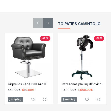
TO PATIES GAMINTOJO
-8 %
-9 %
Top
Turime sandėlyje
-8 %
Kirpyklos kėdė DIR Aro II
Kirpyklos kėdė DIR Bellano
Infrazonas plaukų džiovintuvas Sibel Climaco
559.00€
610.00€
559.00€
1,499.00€
610.00€
1,650.00€
Į krepšelį
Į krepšelį
Į krepšelį