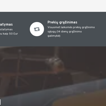
Prekių grąžinimas
tatymas
Visuomet laikomės prekių grąžinimo
istatymas
sąlygų (14 dienų grąžinimo
u kaip 50 Eur
galimybė)
I