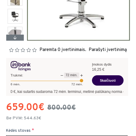
Paremta 0 įvertinimais.
Parašyti įvertinimą
Įmokos dydis
16,25
€
−
+
72
mėn.
Trukmė:
Skaičiuoti
6
mėn.
72
mėn.
 kai sutartis sudaroma
72
mėn. terminui, metinė palūkanų norma –
13,90
%
, sutar
659.00€
800.00€
Be PVM: 544.63€
Kėdės stovas