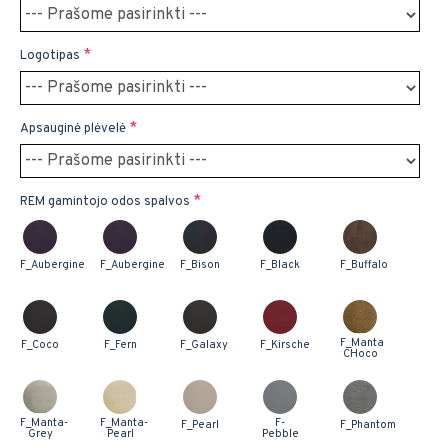
Logotipas
Apsauginė plėvelė
REM gamintojo odos spalvos
F_Aubergine
F_Aubergine
F_Bison
F_Black
F_Buffalo
F_Manta
F_Coco
F_Fern
F_Galaxy
F_Kirsche
CHoco
F_Manta-
F_Manta-
F-
F_Pearl
F_Phantom
Grey
Pearl
Pebble