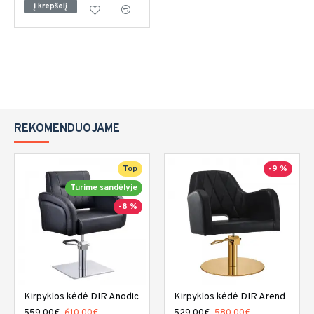
Į krepšelį
REKOMENDUOJAME
Top
-9 %
Turime sandėlyje
-8 %
Kirpyklos kėdė DIR Anodic
Kirpyklos kėdė DIR Arend
559.00€
610.00€
529.00€
580.00€