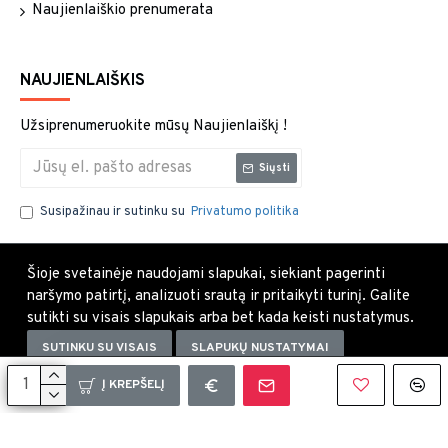
Naujienlaiškio prenumerata
NAUJIENLAIŠKIS
Užsiprenumeruokite mūsų Naujienlaiškį !
Siųsti
Susipažinau ir sutinku su
Privatumo politika
Šioje svetainėje naudojami slapukai, siekiant pagerinti
naršymo patirtį, analizuoti srautą ir pritaikyti turinį. Galite
sutikti su visais slapukais arba bet kada keisti nustatymus.
SUTINKU SU VISAIS
SLAPUKŲ NUSTATYMAI
Uždaryti×
Į KREPŠELĮ
Copyright © 2021, Visos teisės saugomos.