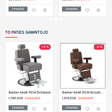
Į krepšelį
Į krepšelį
TO PATIES GAMINTOJO
-13 %
-6 %
Barber kėdė REM Britannia
Barber kėdė REM Brookland
1,780.00€
2,050.00€
1,919.00€
2,050.00€
Į krepšelį
Į krepšelį