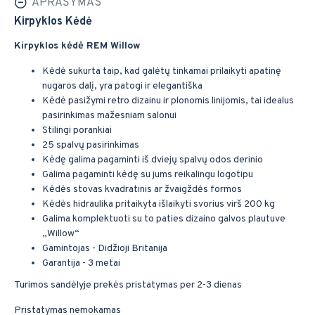
APRAŠYMAS
Kirpyklos Kėdė
Kirpyklos kėdė REM Willow
Kėdė sukurta taip, kad galėtų tinkamai prilaikyti apatinę
nugaros dalį, yra patogi ir elegantiška
Kėdė pasižymi retro dizainu ir plonomis linijomis, tai idealus
pasirinkimas mažesniam salonui
Stilingi porankiai
25 spalvų pasirinkimas
Kėdę galima pagaminti iš dviejų spalvų odos derinio
Galima pagaminti kėdę su jums reikalingu logotipu
Kėdės stovas kvadratinis ar žvaigždės formos
Kėdės hidraulika pritaikyta išlaikyti svorius virš 200 kg
Galima komplektuoti su to paties dizaino galvos plautuve
„Willow“
Gamintojas - Didžioji Britanija
Garantija - 3 metai
Turimos sandėlyje prekės pristatymas per 2-3 dienas
Pristatymas nemokamas