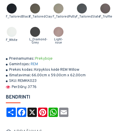
F_TailoredBlack
F_TailoredClay
F_TailoredPutty
F_TailoredSlate
F_Truffle
L_Diamond-
Light-
F_White
Grey
rose
Prieinamumas:
Prekyboje
Gamintojas:
REM
Prekės kodas:
Kirpyklos kėdė REM Willow
Išmatavimai:
66.00cm x 59.00cm x 62.00cm
SKU:
REMKK023
Peržiūrų: 3776
BENDRINTI
Share
Facebook
X
Pinterest
WhatsApp
Email