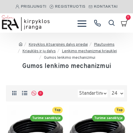
PRISIJUNGTI
REGISTRUOTIS
KONTAKTAI
0
Kirpyklos Atsarginės dalys priedai
Plautuvėms
Kriauklės ir jų dalys
Lenkimo mechanizmai kriauklei
Gumos lenkimo mechanizmui
Gumos lenkimo mechanizmui
0
Top
Top
Turime sandėlyje
Turime sandėlyje