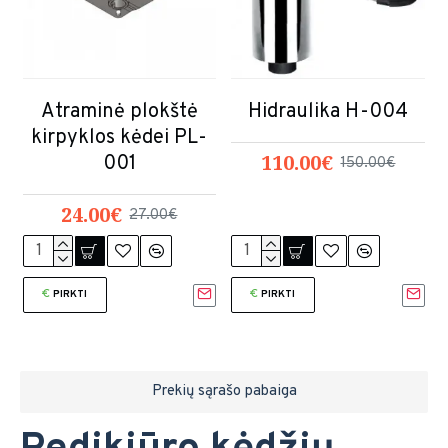
Atraminė plokštė
Hidraulika H-004
kirpyklos kėdei PL-
110.00€
001
150.00€
24.00€
27.00€
PIRKTI
PIRKTI
Prekių sąrašo pabaiga