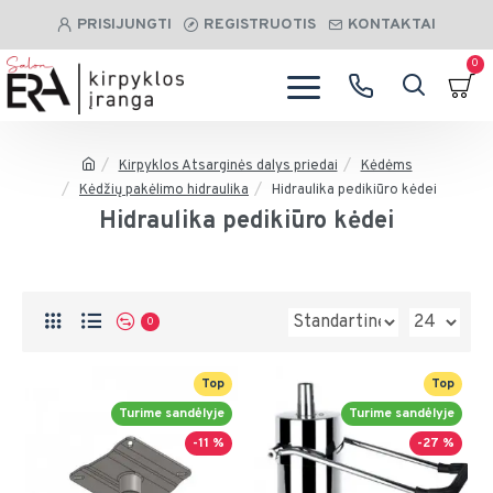
PRISIJUNGTI
REGISTRUOTIS
KONTAKTAI
0
Kirpyklos Atsarginės dalys priedai
Kėdėms
Kėdžių pakėlimo hidraulika
Hidraulika pedikiūro kėdei
Hidraulika pedikiūro kėdei
0
Top
Top
Turime sandėlyje
Turime sandėlyje
-11 %
-27 %