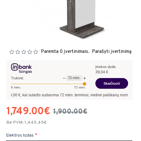
Paremta 0 įvertinimais.
Parašyti įvertinimą
Įmokos dydis
39,04
€
−
+
72
mėn.
Trukmė:
Skaičiuoti
6
mėn.
72
mėn.
0
€, kai sutartis sudaroma
72
mėn. terminui, metinė palūkanų norma –
9,90
%
, suta
1,749.00€
1,900.00€
Be PVM: 1,445.45€
Elektros lizdas