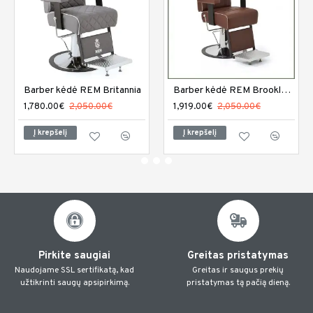
Barber kėdė REM Britannia
Barber kėdė REM Brookland
1,780.00€
2,050.00€
1,919.00€
2,050.00€
Į krepšelį
Į krepšelį
Pirkite saugiai
Greitas pristatymas
Naudojame SSL sertifikatą, kad
Greitas ir saugus prekių
užtikrinti saugų apsipirkimą.
pristatymas tą pačią dieną.