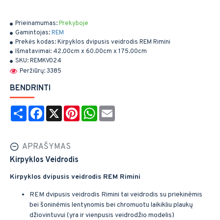
Prieinamumas:
Prekyboje
Gamintojas:
REM
Prekės kodas:
Kirpyklos dvipusis veidrodis REM Rimini
Išmatavimai:
42.00cm x 60.00cm x 175.00cm
SKU:
REMKV024
Peržiūrų: 3385
BENDRINTI
Share
Facebook
X
Pinterest
WhatsApp
Email
APRAŠYMAS
Kirpyklos Veidrodis
Kirpyklos dvipusis veidrodis REM Rimini
REM dvipusis veidrodis Rimini tai veidrodis su priekinėmis
bei šoninėmis lentynomis bei chromuotu laikikliu plaukų
džiovintuvui (yra ir vienpusis veidrodžio modelis)