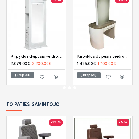
-5 %
-13 %
Kirpyklos dvipusis veidrodis DIR Adonis su LED apšvietimu
Kirpyklos dvipusis veidrodis REM Capri
2,079.00€
2,200.00€
1,485.00€
1,700.00€
Į krepšelį
Į krepšelį
TO PATIES GAMINTOJO
-13 %
-6 %