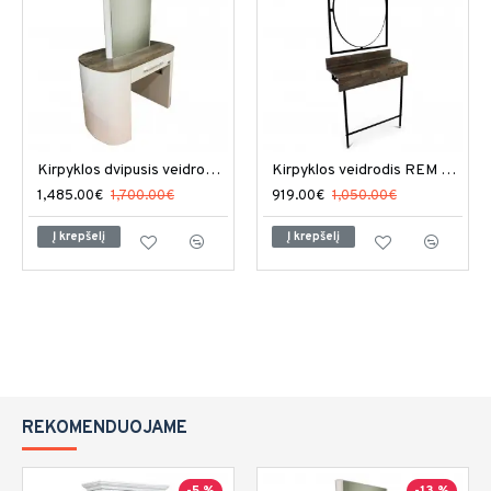
Kirpyklos dvipusis veidrodis REM Capri
Kirpyklos veidrodis REM Madison
1,485.00€
1,700.00€
919.00€
1,050.00€
Į krepšelį
Į krepšelį
REKOMENDUOJAME