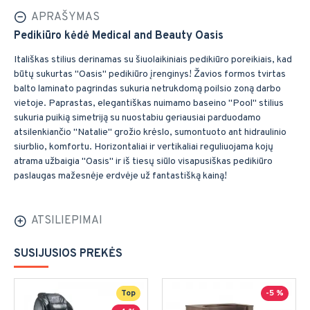
APRAŠYMAS
Pedikiūro kėdė Medical and Beauty Oasis
Itališkas stilius derinamas su šiuolaikiniais pedikiūro poreikiais, kad
būtų sukurtas "Oasis" pedikiūro įrenginys! Žavios formos tvirtas
balto laminato pagrindas sukuria netrukdomą poilsio zoną darbo
vietoje. Paprastas, elegantiškas nuimamo baseino "Pool" stilius
sukuria puikią simetriją su nuostabiu geriausiai parduodamo
atsilenkiančio "Natalie" grožio krėslo, sumontuoto ant hidraulinio
siurblio, komfortu. Horizontaliai ir vertikaliai reguliuojama kojų
atrama užbaigia "Oasis" ir iš tiesų siūlo visapusiškas pedikiūro
paslaugas mažesnėje erdvėje už fantastišką kainą!
ATSILIEPIMAI
SUSIJUSIOS PREKĖS
Top
-5 %