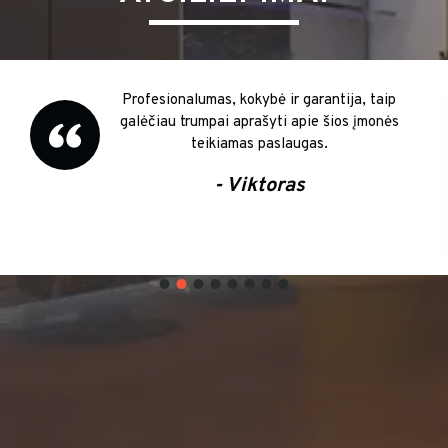
Nuoširdžiai dėkinga už išsamias konsultacijas
kirpyklos plautuvės remonto klausimais
- Jovita