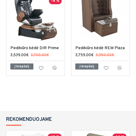
-4 %
Pedikiūro kėdė DIR Prime
Pedikiūro kėdė REM Plaza
3,539.00€
3,700.00€
3,759.00€
3,950.00€
Į krepšelį
Į krepšelį
REKOMENDUOJAME