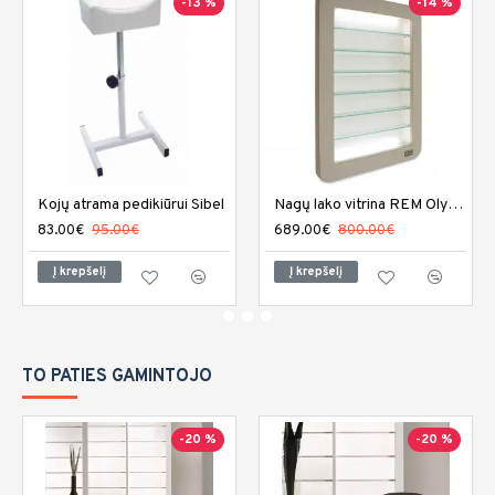
-13 %
-14 %
Kojų atrama pedikiūrui Sibel
Nagų lako vitrina REM Olympia
83.00€
95.00€
689.00€
800.00€
Į krepšelį
Į krepšelį
TO PATIES GAMINTOJO
-20 %
-20 %