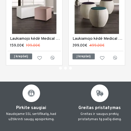
Laukiamojo kėdė Medical and Beauty Miami
Laukiamojo kėdė Medical and Beauty Rumba
159.00€
199.00€
399.00€
499.00€
Į krepšelį
Į krepšelį
Pirkite saugiai
Greitas pristatymas
Naudojame SSL sertifikatą, kad
Greitas ir saugus prekių
užtikrinti saugų apsipirkimą.
pristatymas tą pačią dieną.