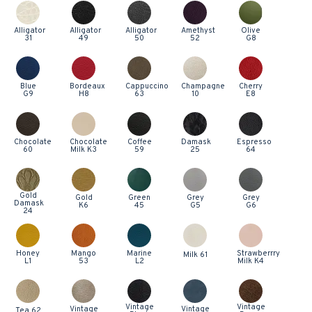
Alligator
Alligator
Alligator
Amethyst
Olive
31
49
50
52
G8
Blue
Bordeaux
Cappuccino
Champagne
Cherry
G9
H8
63
10
E8
Chocolate
Chocolate
Coffee
Damask
Espresso
60
Milk K3
59
25
64
Gold
Gold
Green
Grey
Grey
Damask
K6
45
G5
G6
24
Honey
Mango
Marine
Strawberrry
Milk 61
L1
53
L2
Milk K4
Vintage
Vintage
Vintage
Vintage
Tea 62