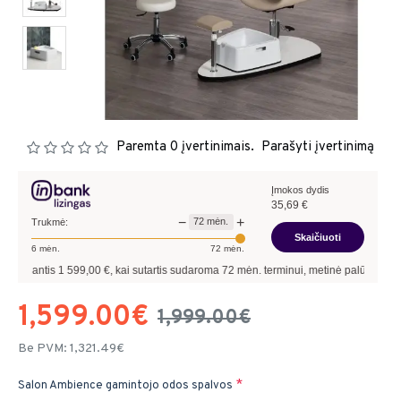
Paremta 0 įvertinimais.
Parašyti įvertinimą
Įmokos dydis
35,69
€
−
+
72
mėn.
Trukmė:
Skaičiuoti
6
mėn.
72
mėn.
00
€, kai sutartis sudaroma
72
mėn. terminui, metinė palūkanų norma –
9,90
%
, su
1,599.00€
1,999.00€
Be PVM: 1,321.49€
Salon Ambience gamintojo odos spalvos