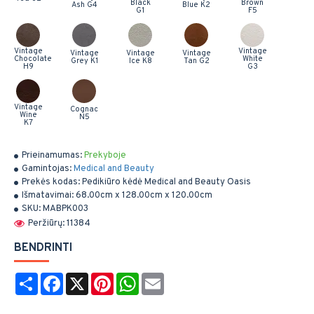
Black
Brown
Ash G4
Blue K2
G1
F5
Vintage
Vintage
Vintage
Vintage
Vintage
Chocolate
White
Grey K1
Ice K8
Tan G2
H9
G3
Vintage
Cognac
Wine
N5
K7
Prieinamumas:
Prekyboje
Gamintojas:
Medical and Beauty
Prekės kodas:
Pedikiūro kėdė Medical and Beauty Oasis
Išmatavimai:
68.00cm x 128.00cm x 120.00cm
SKU:
MABPK003
Peržiūrų: 11384
BENDRINTI
Share
Facebook
X
Pinterest
WhatsApp
Email