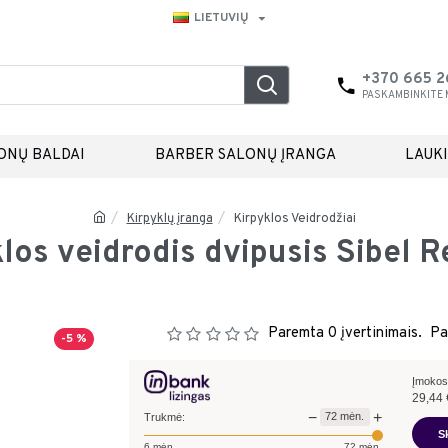
LIETUVIŲ
+370 665 
PASKAMBINKITE
ONŲ BALDAI
BARBER SALONŲ ĮRANGA
LAUK
Kirpyklų įranga
Kirpyklos Veidrodžiai
los veidrodis dvipusis Sibel R
Paremta 0 įvertinimais.
Pa
-5 %
Įmokos
29,44
−
+
72
mėn.
Trukmė:
S
6
mėn.
72
mėn.