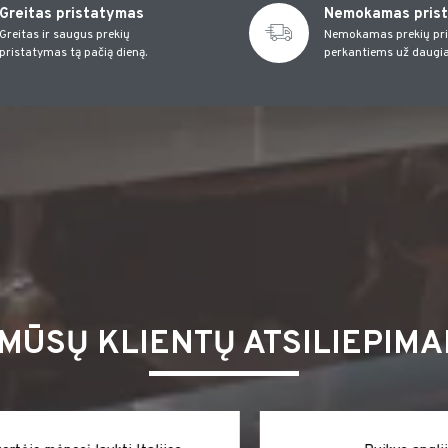
Greitas pristatymas
Nemokamas pris
Greitas ir saugus prekių
Nemokamas prekių pr
pristatymas tą pačią dieną.
perkantiems už daugia
MŪSŲ KLIENTŲ ATSILIEPIMA