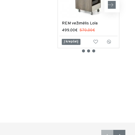
REM vežimėlis Lola
499.00€
570.00€
1,06
Į krepšelį
Į kr