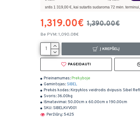
iui, skolinantis
1 319,00
€, kai sutartis sudaroma
72
mėn. terminui, metinė palūka
1,319.00€
1,390.00€
Be PVM: 1,090.08€
Į KREPŠELĮ
PAGEIDAUTI
Prieinamumas:
Prekyboje
Gamintojas:
SIBEL
Prekės kodas:
Kirpyklos veidrodis dvipusis Sibel Ref
Svoris:
36.00kg
Išmatavimai:
50.00cm x 60.00cm x 190.00cm
SKU:
SIBELKVV001
Peržiūrų: 5425