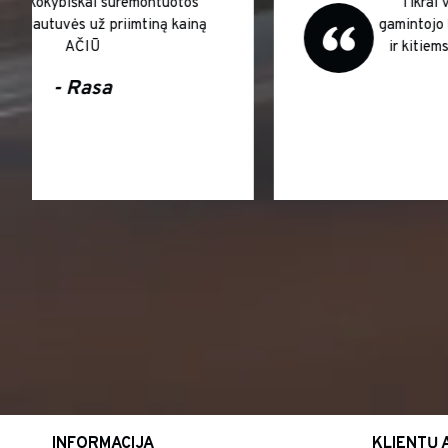
Puikus anglijos gamintojo komplektas DIR
plautuvė ir kėdės Yume Super !!!
- Vytautė
INFORMACIJA
KLIENTŲ 