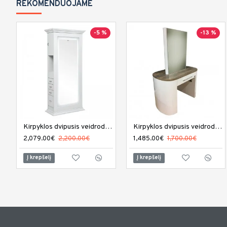
REKOMENDUOJAME
-5 %
-13 %
Kirpyklos dvipusis veidrodis DIR Adonis su LED apšvietimu
Kirpyklos dvipusis veidrodis REM Capri
2,079.00€
2,200.00€
1,485.00€
1,700.00€
Į krepšelį
Į krepšelį