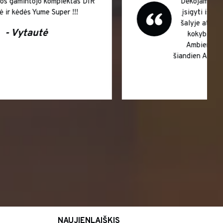
Tikrai vertėjo laukti superiniai baldai
Barber salonui. Didžiausios sėkmės Jums
!!! Super!
Robertas
NAUJIENLAIŠKIS