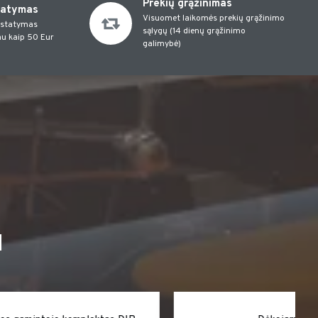
Prekių grąžinimas
tatymas
Visuomet laikomės prekių grąžinimo
istatymas
sąlygų (14 dienų grąžinimo
u kaip 50 Eur
galimybė)
I