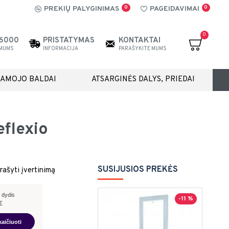
0
0
PREKIŲ PALYGINIMAS
PAGEIDAVIMAI
0
26000
PRISTATYMAS
KONTAKTAI
 MUMS
INFORMACIJA
PARAŠYKITE MUMS
IAMOJO BALDAI
ATSARGINĖS DALYS, PRIEDAI
eflexio
SUSIJUSIOS PREKĖS
rašyti įvertinimą
 dydis
-11 %
€
kaičiuoti