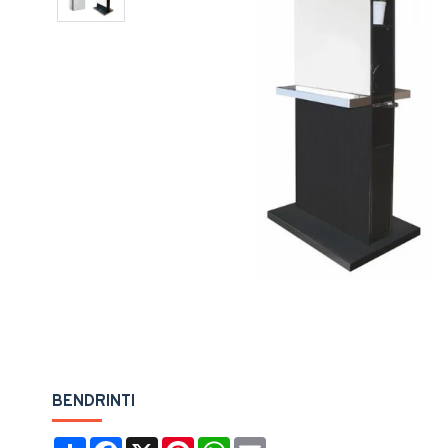
Pavyzdž
BENDRINTI
Share
Facebook
X
Pinterest
WhatsApp
Email