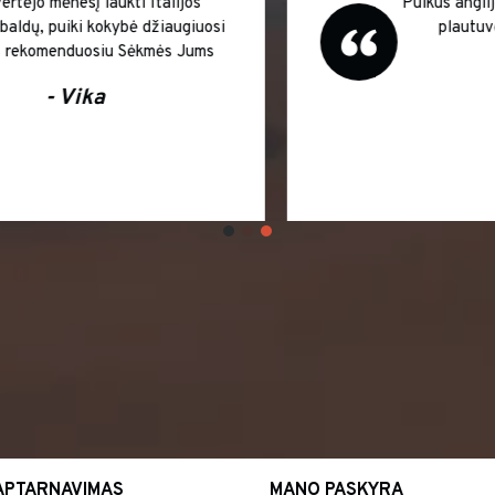
Dėkojame už pasiūlymą salono baldus
įsigyti išsimokėtinai. Didelė infliacija
šalyje atpirks sumokėtas palūkanas, o
kokybiškais Italų gamintojo Salon
Ambience baldais džiaugiamės jau
šiandien Ačiū ir sėkmės Jums !!!
Vaida
APTARNAVIMAS
MANO PASKYRA