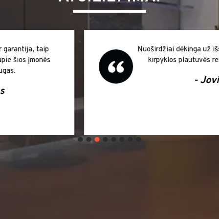
Nuoširdžiai dėkinga už išsamias konsultacijas
kirpyklos plautuvės remonto klausimais
- Jovita