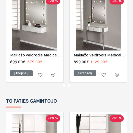
-20 %
-20 %
Makiažo veidrodis Medical and Beauty Celebrity
Makiažo veidrodis Medical and Beauty Elegance
699.00€
879.00€
899.00€
1,129.00€
Į krepšelį
Į krepšelį
TO PATIES GAMINTOJO
-20 %
-20 %