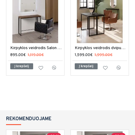
Kirpyklos veidrodis Salon Ambience London LED
Kirpyklos veidrodis dvipusis Salon Ambience London
895.00€
1,119.00€
1,599.00€
1,999.00€
Į krepšelį
Į krepšelį
REKOMENDUOJAME