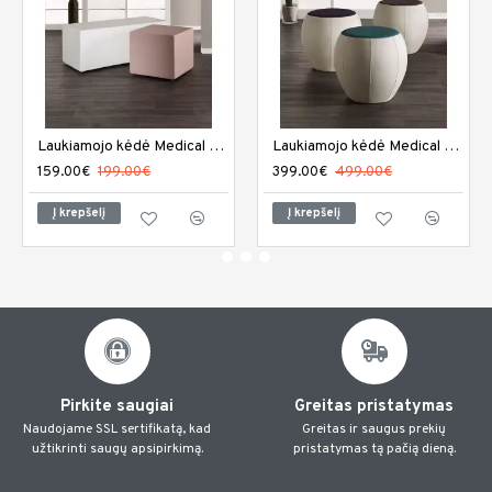
Laukiamojo kėdė Medical and Beauty Miami
Laukiamojo kėdė Medical and Beauty Rumba
159.00€
199.00€
399.00€
499.00€
Į krepšelį
Į krepšelį
Pirkite saugiai
Greitas pristatymas
Naudojame SSL sertifikatą, kad
Greitas ir saugus prekių
užtikrinti saugų apsipirkimą.
pristatymas tą pačią dieną.