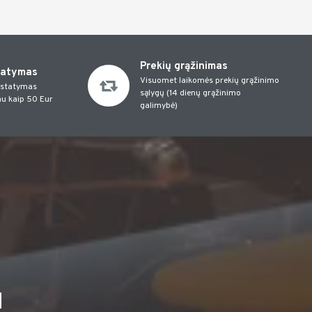
Prekių grąžinimas
tatymas
Visuomet laikomės prekių grąžinimo
istatymas
sąlygų (14 dienų grąžinimo
u kaip 50 Eur
galimybė)
I