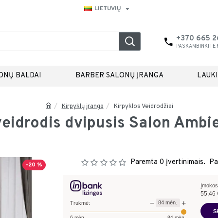
LIETUVIŲ
+370 665 
PASKAMBINKITE
ONŲ BALDAI
BARBER SALONŲ ĮRANGA
LAUK
Kirpyklų įranga
Kirpyklos Veidrodžiai
veidrodis dvipusis Salon Ambi
Paremta 0 įvertinimais.
Pa
-20 %
Įmokos
55,46
−
+
84
mėn.
Trukmė:
S
6
mėn.
84
mėn.