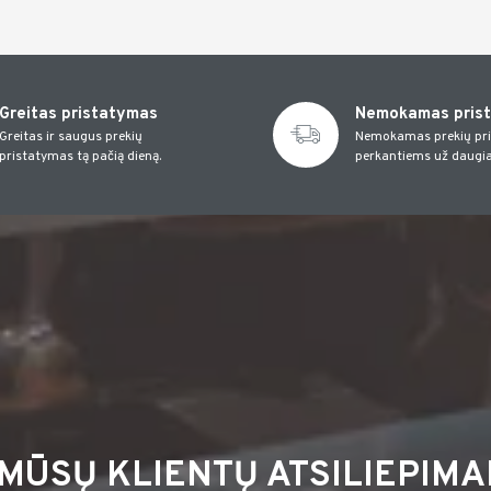
Greitas pristatymas
Nemokamas pris
Greitas ir saugus prekių
Nemokamas prekių pr
pristatymas tą pačią dieną.
perkantiems už daugia
MŪSŲ KLIENTŲ ATSILIEPIMA