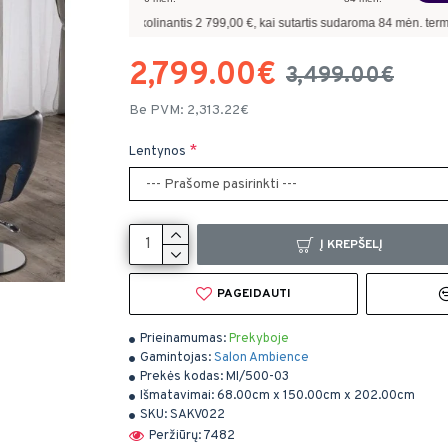
iui, skolinantis
2 799,00
€, kai sutartis sudaroma
84
mėn. terminui, metinė palūka
2,799.00€
3,499.00€
Be PVM: 2,313.22€
Lentynos
Į KREPŠELĮ
PAGEIDAUTI
Prieinamumas:
Prekyboje
Gamintojas:
Salon Ambience
Prekės kodas:
MI/500-03
Išmatavimai:
68.00cm x 150.00cm x 202.00cm
SKU:
SAKV022
Peržiūrų: 7482