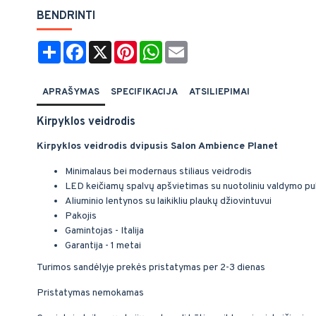
BENDRINTI
Share
Facebook
X
Pinterest
WhatsApp
Email
APRAŠYMAS
SPECIFIKACIJA
ATSILIEPIMAI
Kirpyklos veidrodis
Kirpyklos veidrodis dvipusis Salon Ambience Planet
Minimalaus bei modernaus stiliaus veidrodis
LED keičiamų spalvų apšvietimas su nuotoliniu valdymo pul
Aliuminio lentynos su laikikliu plaukų džiovintuvui
Pakojis
Gamintojas - Italija
Garantija - 1 metai
Turimos sandėlyje prekės pristatymas per 2-3 dienas
Pristatymas nemokamas