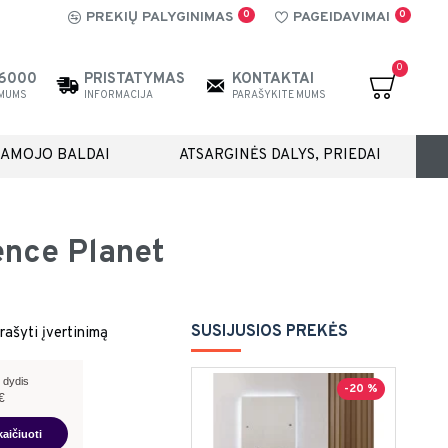
0
0
PREKIŲ PALYGINIMAS
PAGEIDAVIMAI
0
26000
PRISTATYMAS
KONTAKTAI
 MUMS
INFORMACIJA
PARAŠYKITE MUMS
IAMOJO BALDAI
ATSARGINĖS DALYS, PRIEDAI
ence Planet
SUSIJUSIOS PREKĖS
rašyti įvertinimą
 dydis
-20 %
€
kaičiuoti