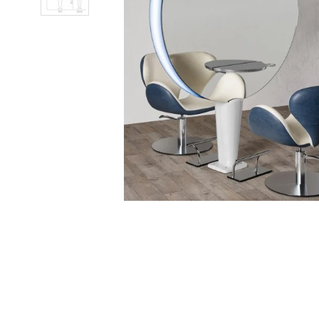
Pavyzdž