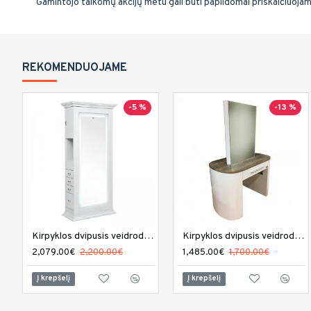
Gamintojo taikomų akcijų metu gali būti papildomai priskaičiuoja
REKOMENDUOJAME
-5 %
-13 %
Kirpyklos dvipusis veidrodis DIR Adonis su LED apšvietimu
Kirpyklos dvipusis veidrodis REM Capri
2,079.00€
2,200.00€
1,485.00€
1,700.00€
Į krepšelį
Į krepšelį