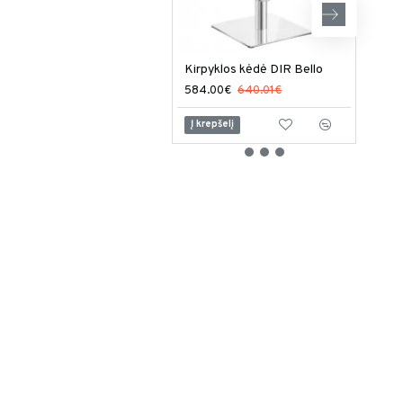
Kirpyklos kėdė DIR Bello
584.00€
640.01€
799
Į krepšelį
Į kr