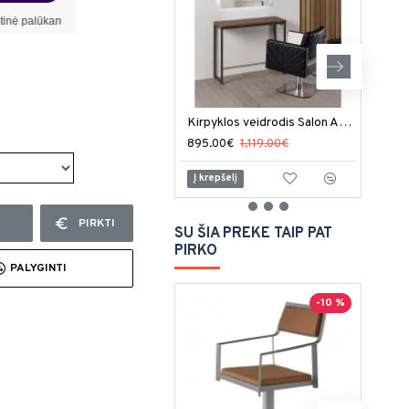
norma –
8,90
%
, sutarties sudarymo mokestis -
3,00
%, mėnesio sutarties mokestis –
Kirpyklos veidrodis Salon Ambience London LED
895.00€
1,119.00€
1,59
Į krepšelį
Į kr
PIRKTI
SU ŠIA PREKE TAIP PAT
PIRKO
PALYGINTI
-10 %