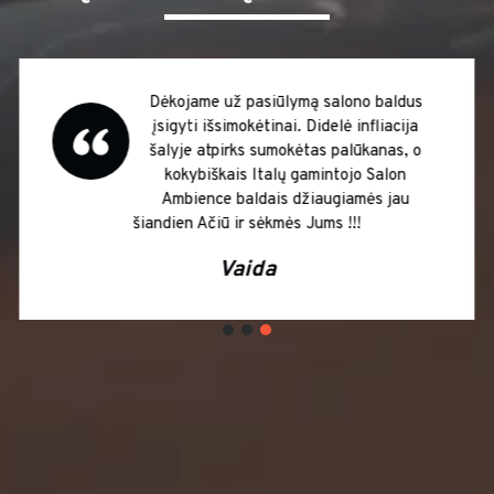
Dėkojame už pasiūlymą salono baldus
įsigyti išsimokėtinai. Didelė infliacija
šalyje atpirks sumokėtas palūkanas, o
kokybiškais Italų gamintojo Salon
Ambience baldais džiaugiamės jau
šiandien Ačiū ir sėkmės Jums !!!
Vaida