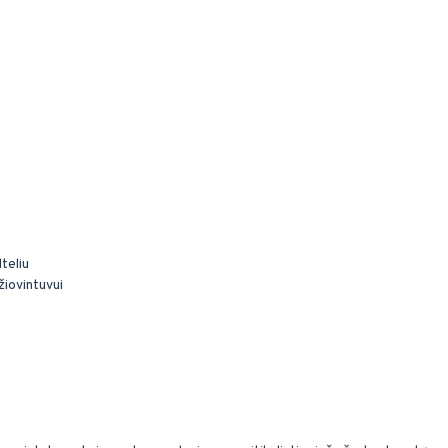
teliu
žiovintuvui