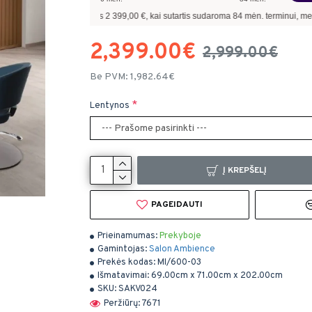
 skolinantis
2 399,00
€, kai sutartis sudaroma
84
mėn. terminui, metinė palūkanų 
2,399.00€
2,999.00€
Be PVM: 1,982.64€
Lentynos
Į KREPŠELĮ
PAGEIDAUTI
Prieinamumas:
Prekyboje
Gamintojas:
Salon Ambience
Prekės kodas:
MI/600-03
Išmatavimai:
69.00cm x 71.00cm x 202.00cm
SKU:
SAKV024
Peržiūrų: 7671