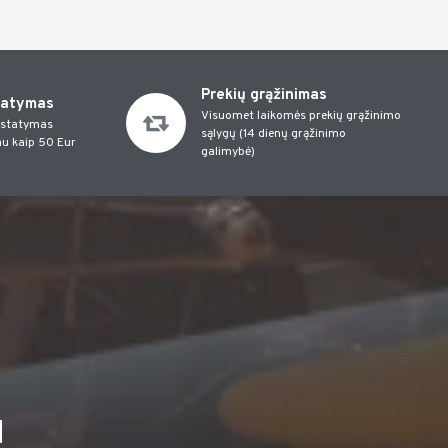
Prekių grąžinimas
tatymas
Visuomet laikomės prekių grąžinimo
istatymas
sąlygų (14 dienų grąžinimo
u kaip 50 Eur
galimybė)
I