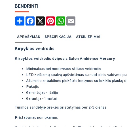
BENDRINTI
Share
Facebook
X
Pinterest
WhatsApp
Email
APRAŠYMAS
SPECIFIKACIJA
ATSILIEPIMAI
Kirpyklos veidrodis
Kirpyklos veidrodis dvipusis Salon Ambience Mercury
Minimalaus bei modernaus stiliaus veidrodis
LED keičiamų spalvų apšvietimas su nuotoliniu valdymo pul
Aliuminio ar baldinės plokštės lentynos su laikikliu plaukų d
Pakojis
Gamintojas - Italija
Garantija - 1 metai
Turimos sandėlyje prekės pristatymas per 2-3 dienas
Pristatymas nemokamas