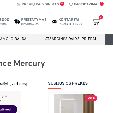
0
0
PREKIŲ PALYGINIMAS
PAGEIDAVIMAI
0
26000
PRISTATYMAS
KONTAKTAI
 MUMS
INFORMACIJA
PARAŠYKITE MUMS
IAMOJO BALDAI
ATSARGINĖS DALYS, PRIEDAI
ence Mercury
SUSIJUSIOS PREKĖS
rašyti įvertinimą
 dydis
-20 %
€
kaičiuoti