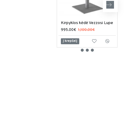
Kirpyklos kėdė Vezzosi Lupe
995.00€
1,100.00€
949
Į krepšelį
Į kr