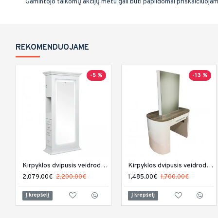
Gamintojo taikomų akcijų metu gali būti papildomai priskaičiuoja
REKOMENDUOJAME
-5 %
-13 %
Kirpyklos dvipusis veidrodis DIR Adonis su LED apšvietimu
Kirpyklos dvipusis veidrodis REM Capri
2,079.00€
2,200.00€
1,485.00€
1,700.00€
Į krepšelį
Į krepšelį