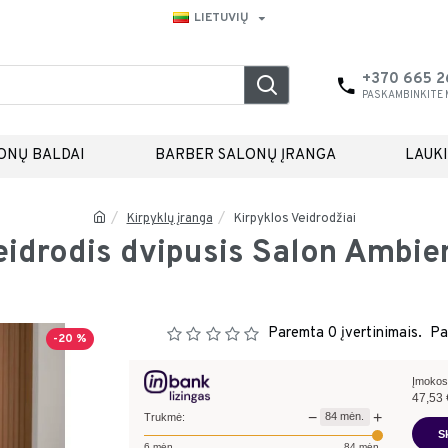
LIETUVIŲ
+370 665 
PASKAMBINKITE
ONŲ BALDAI
BARBER SALONŲ ĮRANGA
LAUK
Kirpyklų įranga
Kirpyklos Veidrodžiai
eidrodis dvipusis Salon Ambi
Paremta 0 įvertinimais.
Pa
-20 %
Įmokos
47,53
−
+
84
mėn.
Trukmė:
S
6
mėn.
84
mėn.