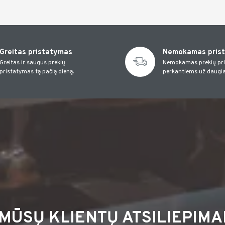
Greitas pristatymas
Nemokamas pris
Greitas ir saugus prekių
Nemokamas prekių pr
pristatymas tą pačią dieną.
perkantiems už daugia
MŪSŲ KLIENTŲ ATSILIEPIMA