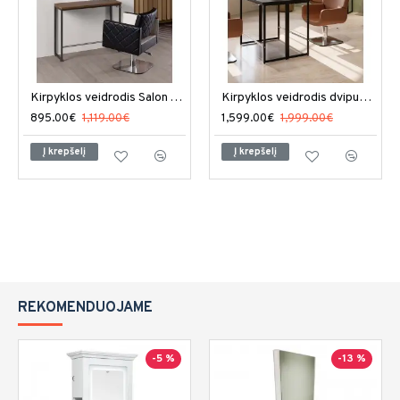
Kirpyklos veidrodis Salon Ambience London LED
Kirpyklos veidrodis dvipusis Salon Ambience London
895.00€
1,119.00€
1,599.00€
1,999.00€
Į krepšelį
Į krepšelį
REKOMENDUOJAME
-5 %
-13 %