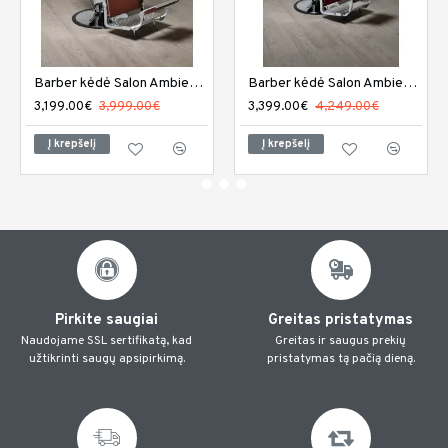
Barber kėdė Salon Ambience Elite
Barber kėdė Salon Ambience Elite plius
3,199.00€
3,999.00€
3,399.00€
4,249.00€
Į krepšelį
Į krepšelį
Pirkite saugiai
Greitas pristatymas
Naudojame SSL sertifikatą, kad
Greitas ir saugus prekių
užtikrinti saugų apsipirkimą.
pristatymas tą pačią dieną.