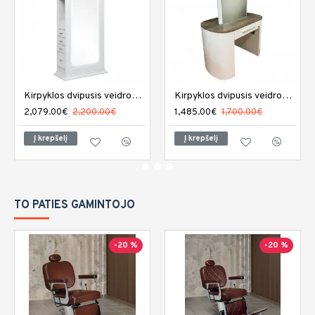
Kirpyklos dvipusis veidrodis DIR Adonis su LED apšvietimu
Kirpyklos dvipusis veidrodis REM Capri
2,079.00€
2,200.00€
1,485.00€
1,700.00€
Į krepšelį
Į krepšelį
TO PATIES GAMINTOJO
-20 %
-20 %