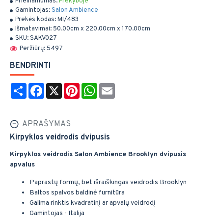
Prieinamumas:
Prekyboje
Gamintojas:
Salon Ambience
Prekės kodas:
MI/483
Išmatavimai:
50.00cm x 220.00cm x 170.00cm
SKU:
SAKV027
Peržiūrų: 5497
BENDRINTI
Share
Facebook
X
Pinterest
WhatsApp
Email
APRAŠYMAS
Kirpyklos veidrodis dvipusis
Kirpyklos veidrodis Salon Ambience Brooklyn dvipusis
apvalus
Paprastų formų, bet išraiškingas veidrodis Brooklyn
Baltos spalvos baldinė furnitūra
Galima rinktis kvadratinį ar apvalų veidrodį
Gamintojas - Italija