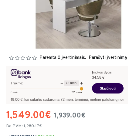
Paremta 0 įvertinimais.
Parašyti įvertinimą
Įmokos dydis
34,58
€
−
+
72
mėn.
Trukmė:
Skaičiuoti
6
mėn.
72
mėn.
00
€, kai sutartis sudaroma
72
mėn. terminui, metinė palūkanų norma –
9,90
%
, sut
1,549.00€
1,939.00€
Be PVM: 1,280.17€