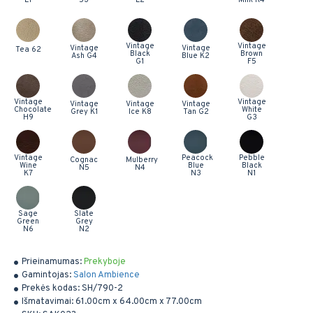
Vintage
Vintage
Vintage
Vintage
Tea 62
Black
Brown
Ash G4
Blue K2
G1
F5
Vintage
Vintage
Vintage
Vintage
Vintage
Chocolate
White
Grey K1
Ice K8
Tan G2
H9
G3
Vintage
Peacock
Pebble
Cognac
Mulberry
Wine
Blue
Black
N5
N4
K7
N3
N1
Sage
Slate
Green
Grey
N6
N2
Prieinamumas:
Prekyboje
Gamintojas:
Salon Ambience
Prekės kodas:
SH/790-2
Išmatavimai:
61.00cm x 64.00cm x 77.00cm