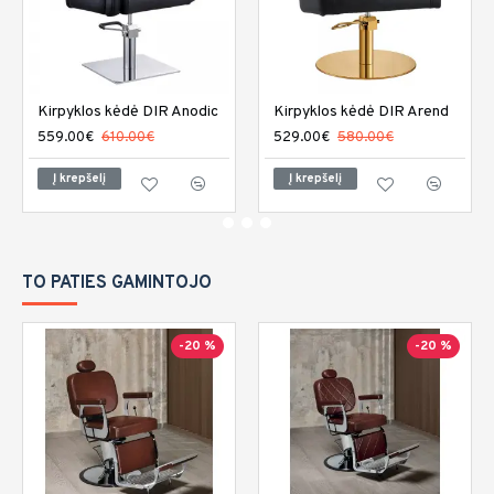
Kirpyklos kėdė DIR Anodic
Kirpyklos kėdė DIR Arend
559.00€
610.00€
529.00€
580.00€
Į krepšelį
Į krepšelį
TO PATIES GAMINTOJO
-20 %
-20 %