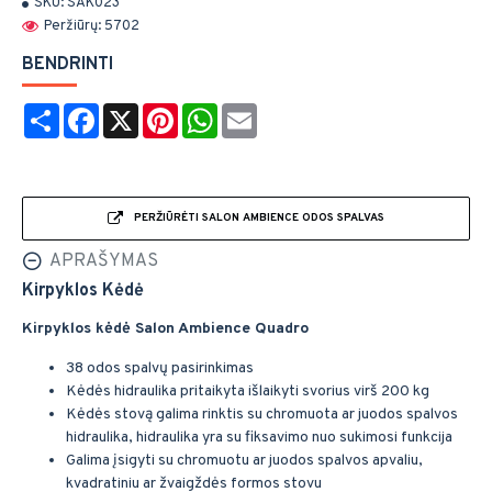
SKU:
SAK023
Peržiūrų: 5702
BENDRINTI
Share
Facebook
X
Pinterest
WhatsApp
Email
PERŽIŪRĖTI SALON AMBIENCE ODOS SPALVAS
APRAŠYMAS
Kirpyklos Kėdė
Kirpyklos kėdė Salon Ambience Quadro
38 odos spalvų pasirinkimas
Kėdės hidraulika pritaikyta išlaikyti svorius virš 200 kg
Kėdės stovą galima rinktis su chromuota ar juodos spalvos
hidraulika, hidraulika yra su fiksavimo nuo sukimosi funkcija
Galima įsigyti su chromuotu ar juodos spalvos apvaliu,
kvadratiniu ar žvaigždės formos stovu