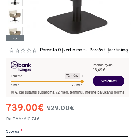
Paremta 0 įvertinimais.
Parašyti įvertinimą
Įmokos dydis
16,49
€
−
+
72
mėn.
Trukmė:
Skaičiuoti
6
mėn.
72
mėn.
i sutartis sudaroma
72
mėn. terminui, metinė palūkanų norma –
9,90
%
, sutarties 
739.00€
929.00€
Be PVM: 610.74€
Stovas