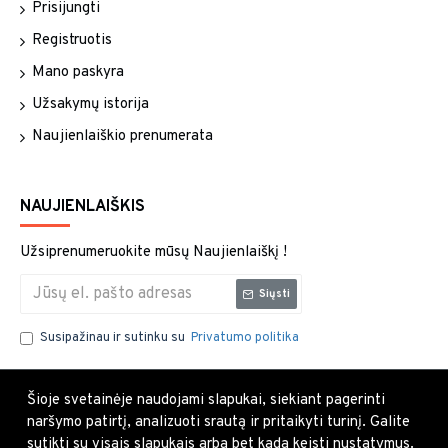
Prisijungti
Registruotis
Mano paskyra
Užsakymų istorija
Naujienlaiškio prenumerata
NAUJIENLAIŠKIS
Užsiprenumeruokite mūsų Naujienlaiškį !
Siųsti
Susipažinau ir sutinku su
Privatumo politika
Šioje svetainėje naudojami slapukai, siekiant pagerinti
naršymo patirtį, analizuoti srautą ir pritaikyti turinį. Galite
sutikti su visais slapukais arba bet kada keisti nustatymus.