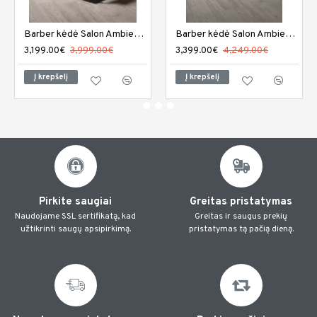
Barber kėdė Salon Ambience Elite
Barber kėdė Salon Ambience Elite plius
3,199.00€
3,999.00€
3,399.00€
4,249.00€
Į krepšelį
Į krepšelį
Pirkite saugiai
Greitas pristatymas
Naudojame SSL sertifikatą, kad
Greitas ir saugus prekių
užtikrinti saugų apsipirkimą.
pristatymas tą pačią dieną.