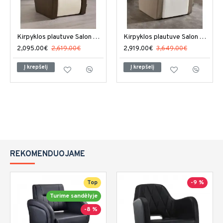
Kirpyklos plautuve Salon Ambience Mirage
Kirpyklos plautuve Salon Ambience Sublime
2,095.00€
2,619.00€
2,919.00€
3,649.00€
Į krepšelį
Į krepšelį
REKOMENDUOJAME
Top
-9 %
Turime sandėlyje
-8 %