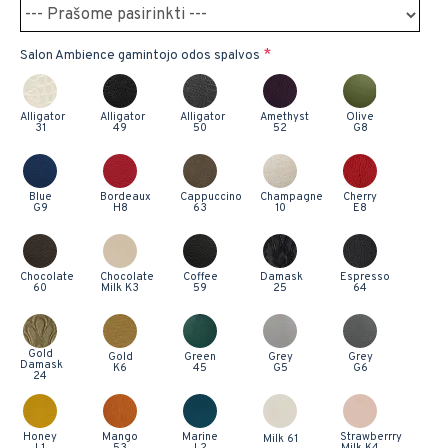
Salon Ambience gamintojo odos spalvos
Alligator
Alligator
Alligator
Amethyst
Olive
31
49
50
52
G8
Blue
Bordeaux
Cappuccino
Champagne
Cherry
G9
H8
63
10
E8
Chocolate
Chocolate
Coffee
Damask
Espresso
60
Milk K3
59
25
64
Gold
Gold
Green
Grey
Grey
Damask
K6
45
G5
G6
24
Honey
Mango
Marine
Strawberrry
Milk 61
L1
53
L2
Milk K4