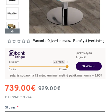
Paremta 0 įvertinimais.
Parašyti įvertinimą
Įmokos dydis
16,49
€
−
+
72
mėn.
Trukmė:
Skaičiuoti
6
mėn.
72
mėn.
artis sudaroma
72
mėn. terminui, metinė palūkanų norma –
9,90
%
, sutarties sudar
739.00€
929.00€
Be PVM: 610.74€
Stovas