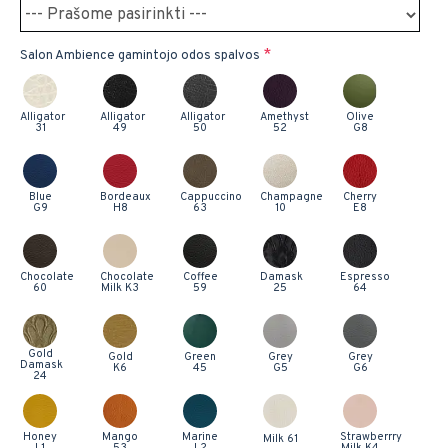
Salon Ambience gamintojo odos spalvos
Alligator
Alligator
Alligator
Amethyst
Olive
31
49
50
52
G8
Blue
Bordeaux
Cappuccino
Champagne
Cherry
G9
H8
63
10
E8
Chocolate
Chocolate
Coffee
Damask
Espresso
60
Milk K3
59
25
64
Gold
Gold
Green
Grey
Grey
Damask
K6
45
G5
G6
24
Honey
Mango
Marine
Strawberrry
Milk 61
L1
53
L2
Milk K4