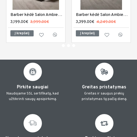
Barber kėdė Salon Ambience Elite
Barber kėdė Salon Ambience Elite plius
3,199.00€
3,999.00€
3,399.00€
4,249.00€
Į krepšelį
Į krepšelį
Pirkite saugiai
Greitas pristatymas
Naudojame SSL sertifikatą, kad
Greitas ir saugus prekių
užtikrinti saugų apsipirkimą.
pristatymas tą pačią dieną.