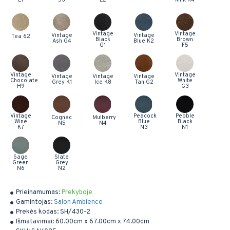
Vintage
Vintage
Vintage
Vintage
Tea 62
Black
Brown
Ash G4
Blue K2
G1
F5
Vintage
Vintage
Vintage
Vintage
Vintage
Chocolate
White
Grey K1
Ice K8
Tan G2
H9
G3
Vintage
Peacock
Pebble
Cognac
Mulberry
Wine
Blue
Black
N5
N4
K7
N3
N1
Sage
Slate
Green
Grey
N6
N2
Prieinamumas:
Prekyboje
Gamintojas:
Salon Ambience
Prekės kodas:
SH/430-2
Išmatavimai:
60.00cm x 67.00cm x 74.00cm