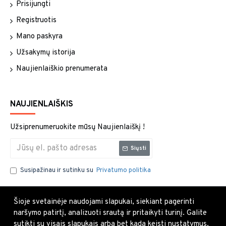
Prisijungti
Registruotis
Mano paskyra
Užsakymų istorija
Naujienlaiškio prenumerata
NAUJIENLAIŠKIS
Užsiprenumeruokite mūsų Naujienlaiškį !
Siųsti
Susipažinau ir sutinku su
Privatumo politika
Šioje svetainėje naudojami slapukai, siekiant pagerinti
naršymo patirtį, analizuoti srautą ir pritaikyti turinį. Galite
sutikti su visais slapukais arba bet kada keisti nustatymus.