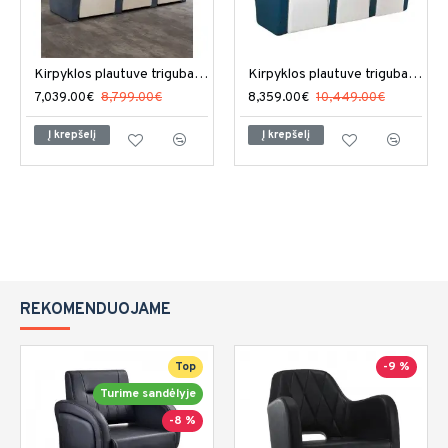
Kirpyklos plautuve triguba Salon Ambience Luxury
Kirpyklos plautuve triguba Salon Ambience Sublime
7,039.00€
8,799.00€
8,359.00€
10,449.00€
Į krepšelį
Į krepšelį
REKOMENDUOJAME
Top
-9 %
Turime sandėlyje
-8 %