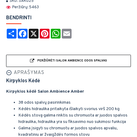
SKU:
SAK025
Peržiūrų: 5463
BENDRINTI
Share
Facebook
X
Pinterest
WhatsApp
Email
PERŽIŪRĖTI SALON AMBIENCE ODOS SPALVAS
APRAŠYMAS
Kirpyklos Kėdė
Kirpyklos kėdė Salon Ambience Amber
38 odos spalvų pasirinkimas
Kėdės hidraulika pritaikyta išlaikyti svorius virš 200 kg
Kėdės stovą galima rinktis su chromuota ar juodos spalvos
hidraulika, hidraulika yra su fiksavimo nuo sukimosi funkcija
Galima įsigyti su chromuotu ar juodos spalvos apvaliu,
kvadratiniu ar žvaigždės formos stovu