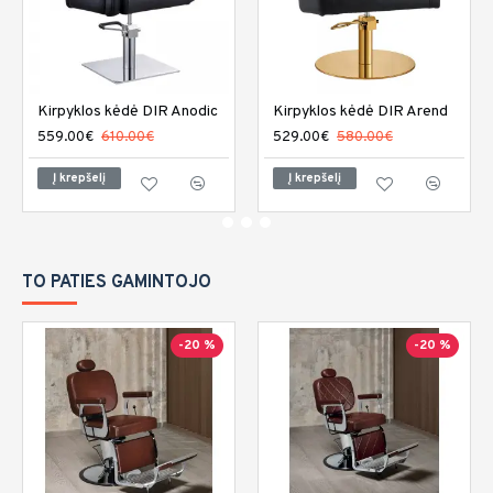
Kirpyklos kėdė DIR Anodic
Kirpyklos kėdė DIR Arend
559.00€
610.00€
529.00€
580.00€
Į krepšelį
Į krepšelį
TO PATIES GAMINTOJO
-20 %
-20 %