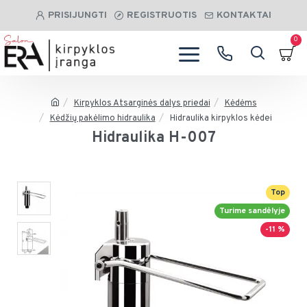
PRISIJUNGTI
REGISTRUOTIS
KONTAKTAI
0
Kirpyklos Atsarginės dalys priedai
Kėdėms
Kėdžių pakėlimo hidraulika
Hidraulika kirpyklos kėdei
Hidraulika H-007
Top
Turime sandėlyje
-11 %