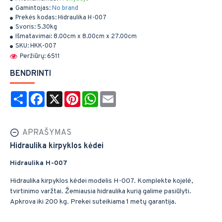
Gamintojas:
No brand
Prekės kodas:
Hidraulika H-007
Svoris:
5.30kg
Išmatavimai:
8.00cm x 8.00cm x 27.00cm
SKU:
HKK-007
Peržiūrų: 6511
BENDRINTI
Share
Facebook
X
Pinterest
WhatsApp
Email
APRAŠYMAS
Hidraulika kirpyklos kėdei
Hidraulika H-007
Hidraulika kirpyklos kėdei modelis H-007. Komplekte kojelė,
tvirtinimo varžtai. Žemiausia hidraulika kurią galime pasiūlyti.
Apkrova iki 200 kg. Prekei suteikiama 1 metų garantija.