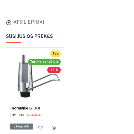
ATSILIEPIMAI
SUSIJUSIOS PREKĖS
Top
Turime sandėlyje
-12 %
Hidraulika B-001
105.00€
120.00€
Į krepšelį