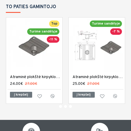
TO PATIES GAMINTOJO
Top
Turime sandėlyje
Turime sandėlyje
-7 %
-11 %
Atraminė plokštė kirpyklos kėdei PL-001
Atraminė plokštė kirpyklos kėdei PL-002
24.00€
27.00€
25.00€
27.00€
Į krepšelį
Į krepšelį