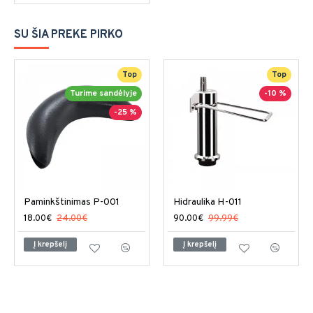
SU ŠIA PREKE PIRKO
Top
Top
Turime sandėlyje
-10 %
-25 %
Paminkštinimas P-001
Hidraulika H-011
18.00€
24.00€
90.00€
99.99€
Į krepšelį
Į krepšelį