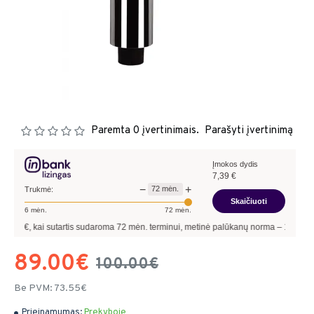
Paremta 0 įvertinimais.
Parašyti įvertinimą
Įmokos dydis
7,39
€
−
+
72
mėn.
Trukmė:
Skaičiuoti
6
mėn.
72
mėn.
 kai sutartis sudaroma
72
mėn. terminui, metinė palūkanų norma –
13,90
%
, sutart
89.00€
100.00€
Be PVM: 73.55€
Prieinamumas:
Prekyboje