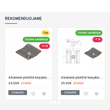
REKOMENDUOJAME
Top
Turime sandėlyje
Turime sandėlyje
-7 %
-11 %
Atraminė plokštė kirpyklos kėdei PL-001
Atraminė plokštė kirpyklos kėdei PL-002
24.00€
27.00€
25.00€
27.00€
Į krepšelį
Į krepšelį