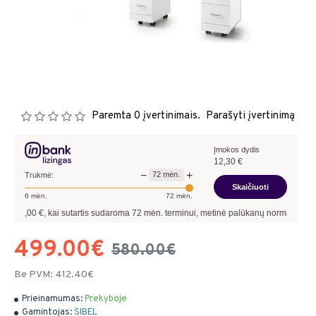
Paremta 0 įvertinimais.
Parašyti įvertinimą
Įmokos dydis
12,30
€
−
+
72
mėn.
Trukmė:
Skaičiuoti
6
mėn.
72
mėn.
0
€, kai sutartis sudaroma
72
mėn. terminui, metinė palūkanų norma –
13,90
%
, su
499.00€
580.00€
Be PVM: 412.40€
Prieinamumas:
Prekyboje
Gamintojas:
SIBEL