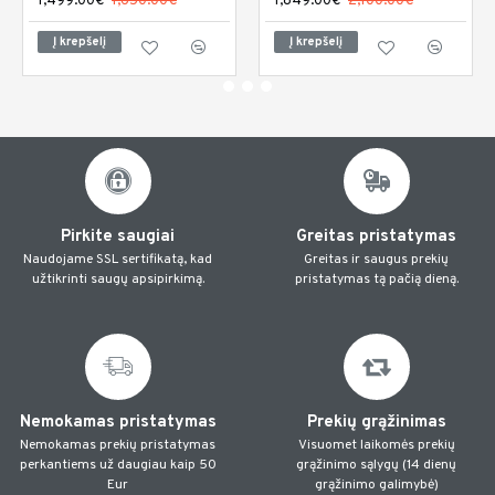
1,499.00€
1,650.00€
1,849.00€
2,100.00€
Į krepšelį
Į krepšelį
Pirkite saugiai
Greitas pristatymas
Naudojame SSL sertifikatą, kad
Greitas ir saugus prekių
užtikrinti saugų apsipirkimą.
pristatymas tą pačią dieną.
Nemokamas pristatymas
Prekių grąžinimas
Nemokamas prekių pristatymas
Visuomet laikomės prekių
perkantiems už daugiau kaip 50
grąžinimo sąlygų (14 dienų
Eur
grąžinimo galimybė)