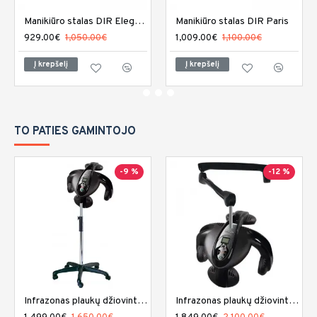
Manikiūro stalas DIR Eleganza
Manikiūro stalas DIR Paris
929.00€
1,050.00€
1,009.00€
1,100.00€
Į krepšelį
Į krepšelį
TO PATIES GAMINTOJO
-9 %
-12 %
Infrazonas plaukų džiovintuvas Sibel Climaco
Infrazonas plaukų džiovintuvas Sibel Climaco sieninis