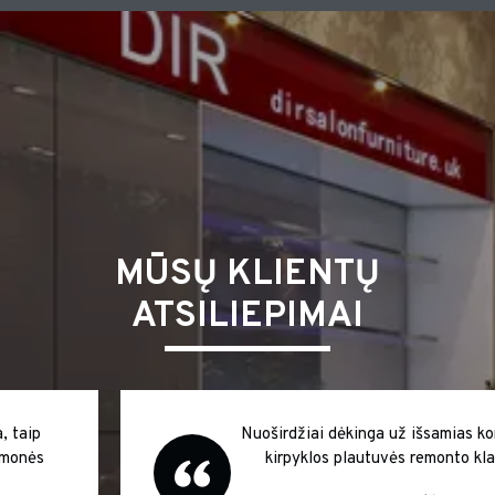
MŪSŲ KLIENTŲ
ATSILIEPIMAI
Nuoširdžiai dėkinga už išsamias konsultacijas
kirpyklos plautuvės remonto klausimais