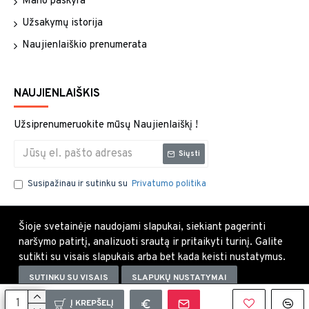
Mano paskyra
Užsakymų istorija
Naujienlaiškio prenumerata
NAUJIENLAIŠKIS
Užsiprenumeruokite mūsų Naujienlaiškį !
Siųsti
Susipažinau ir sutinku su
Privatumo politika
Šioje svetainėje naudojami slapukai, siekiant pagerinti
naršymo patirtį, analizuoti srautą ir pritaikyti turinį. Galite
sutikti su visais slapukais arba bet kada keisti nustatymus.
SUTINKU SU VISAIS
SLAPUKŲ NUSTATYMAI
Uždaryti×
Į KREPŠELĮ