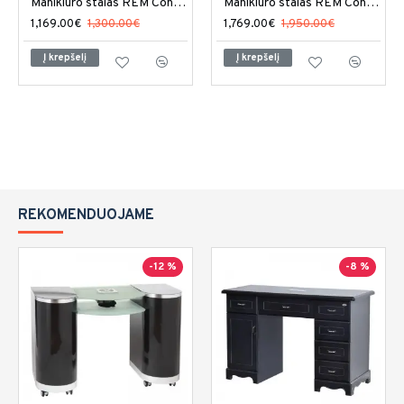
Manikiūro stalas REM Concorde
Manikiūro stalas REM Concorde dviejų darbo vietų
1,169.00€
1,300.00€
1,769.00€
1,950.00€
Į krepšelį
Į krepšelį
REKOMENDUOJAME
-12 %
-8 %