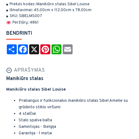
Prekės kodas:
Manikiūro stalas Sibel Louise
Išmatavimai:
45.00cm x 112.00cm x 78.00cm
SKU:
SIBELMS007
Peržiūrų: 4861
BENDRINTI
Share
Facebook
X
Pinterest
WhatsApp
Email
APRAŠYMAS
Manikiūro stalas
Manikiūro stalas Sibel Louise
Prabangus ir funkcionalus manikiūro stalas Sibel Amelie su
grūdinto stiklo viršumi
4 stalčiai
Stalo spalva balta
Gamintojas - Belgija
Garantija - 1 metai