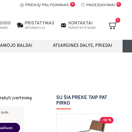
0
0
PREKIŲ PALYGINIMAS
PAGEIDAVIMAI
0
26000
PRISTATYMAS
KONTAKTAI
 MUMS
INFORMACIJA
PARAŠYKITE MUMS
IAMOJO BALDAI
ATSARGINĖS DALYS, PRIEDAI
SU ŠIA PREKE TAIP PAT
rašyti įvertinimą
PIRKO
 dydis
-10 %
kaičiuoti