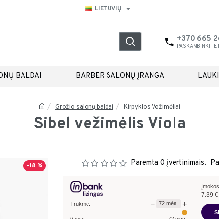
LIETUVIŲ
+370 665 
PASKAMBINKITE
ONŲ BALDAI
BARBER SALONŲ ĮRANGA
LAUK
Grožio salonų baldai
Kirpyklos Vežimėliai
Sibel vežimėlis Viola
Paremta 0 įvertinimais.
Pa
-18 %
Įmokos
7,39
€
−
+
72
mėn.
Trukmė:
S
6
mėn.
72
mėn.