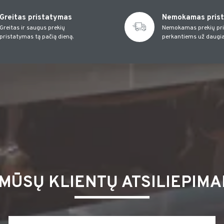
Greitas pristatymas
Nemokamas pris
Greitas ir saugus prekių
Nemokamas prekių pr
pristatymas tą pačią dieną.
perkantiems už daugia
MŪSŲ KLIENTŲ ATSILIEPIMA