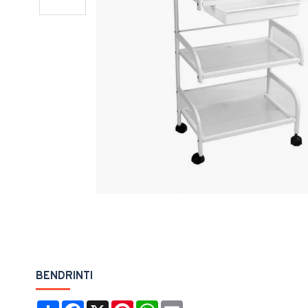
BENDRINTI
Share
Facebook
X
Pinterest
WhatsApp
Email