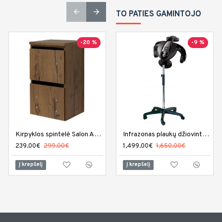
TO PATIES GAMINTOJO
-20 %
-20 %
-9 %
Kirpyklos spintelė Salon Ambience Bridge
Kirpyklos spintelė Salon Ambience Cannes
Infrazonas plaukų džiovintuvas Sibel Climaco
239.00€
299.00€
239.00€
1,499.00€
299.00€
1,650.00€
Į krepšelį
Į krepšelį
Į krepšelį