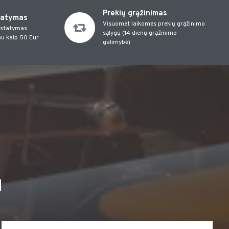
Prekių grąžinimas
tatymas
Visuomet laikomės prekių grąžinimo
istatymas
sąlygų (14 dienų grąžinimo
u kaip 50 Eur
galimybė)
I