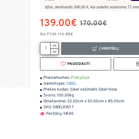
Pavyzdžiui, skolinantis
300,00
€, kai sutartis sudaroma
72
mėn. terminui, metin
139.00€
170.00€
Be PVM: 114.88€
Į KREPŠELĮ
PAGEIDAUTI
Prieinamumas:
Prekyboje
Gamintojas:
SIBEL
Prekės kodas:
Sibel vežimėlis Sibel Viola
Svoris:
100.00kg
Išmatavimai:
32.00cm x 50.00cm x 85.00cm
SKU:
SIBELKV017
Peržiūrų: 5845