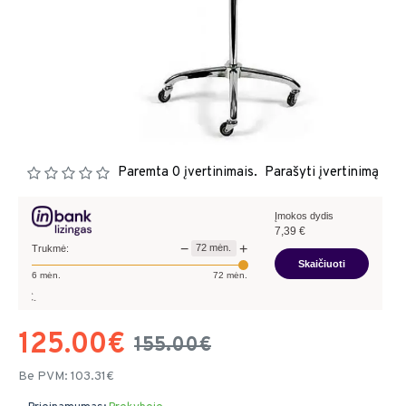
Paremta 0 įvertinimais.
Parašyti įvertinimą
Įmokos dydis
7,39
€
−
+
72
mėn.
Trukmė:
Skaičiuoti
6
mėn.
72
mėn.
Pavyzdžiui, s
125.00€
155.00€
Be PVM: 103.31€