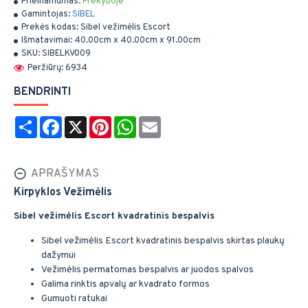
Prieinamumas:
Prekyboje
Gamintojas:
SIBEL
Prekės kodas:
Sibel vežimėlis Escort
Išmatavimai:
40.00cm x 40.00cm x 91.00cm
SKU:
SIBELKV009
Peržiūrų: 6934
BENDRINTI
Share
Facebook
X
Pinterest
WhatsApp
Email
APRAŠYMAS
Kirpyklos Vežimėlis
Sibel vežimėlis Escort kvadratinis bespalvis
Sibel vežimėlis Escort kvadratinis bespalvis skirtas plaukų
dažymui
Vežimėlis permatomas bespalvis ar juodos spalvos
Galima rinktis apvalų ar kvadrato formos
Gumuoti ratukai