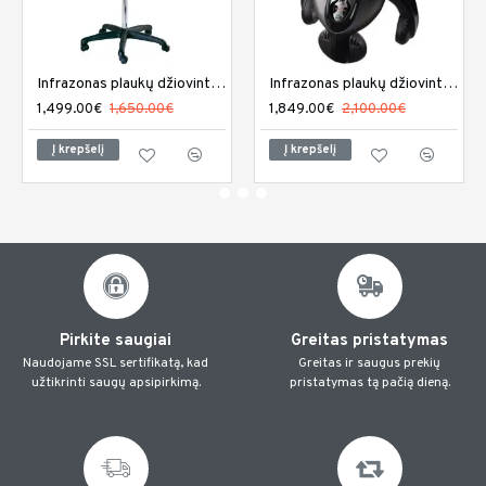
Infrazonas plaukų džiovintuvas Sibel Climaco
Infrazonas plaukų džiovintuvas Sibel Climaco sieninis
1,499.00€
1,650.00€
1,849.00€
2,100.00€
Į krepšelį
Į krepšelį
Pirkite saugiai
Greitas pristatymas
Naudojame SSL sertifikatą, kad
Greitas ir saugus prekių
užtikrinti saugų apsipirkimą.
pristatymas tą pačią dieną.