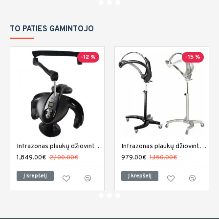
TO PATIES GAMINTOJO
-12 %
-15 %
Infrazonas plaukų džiovintuvas Sibel Climaco sieninis
Infrazonas plaukų džiovintuvas Sibel Climafly
1,849.00€
2,100.00€
979.00€
1,150.00€
Į krepšelį
Į krepšelį