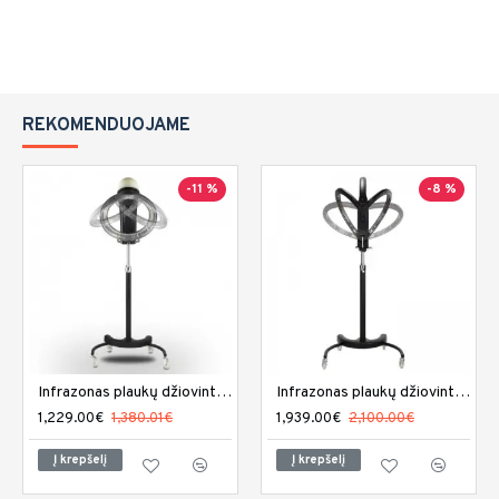
REKOMENDUOJAME
-11 %
-8 %
Infrazonas plaukų džiovintuvas DIR Chale II
Infrazonas plaukų džiovintuvas DIR Damita II
1,229.00€
1,380.01€
1,939.00€
2,100.00€
Į krepšelį
Į krepšelį