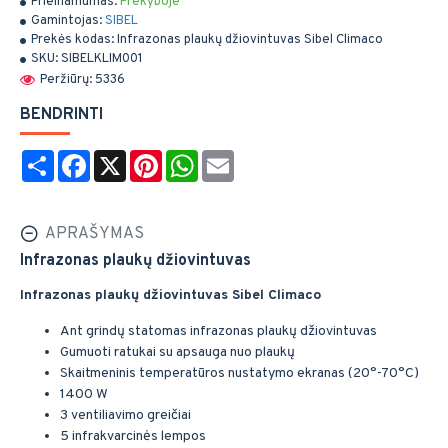
Prieinamumas:
Prekyboje
Gamintojas:
SIBEL
Prekės kodas:
Infrazonas plaukų džiovintuvas Sibel Climaco
SKU:
SIBELKLIM001
Peržiūrų: 5336
BENDRINTI
Share
Facebook
X
Pinterest
WhatsApp
Email
APRAŠYMAS
Infrazonas plaukų džiovintuvas
Infrazonas plaukų džiovintuvas Sibel Climaco
Ant grindų statomas infrazonas plaukų džiovintuvas
Gumuoti ratukai su apsauga nuo plaukų
Skaitmeninis temperatūros nustatymo ekranas (20°-70°C)
1400 W
3 ventiliavimo greičiai
5 infrakvarcinės lempos