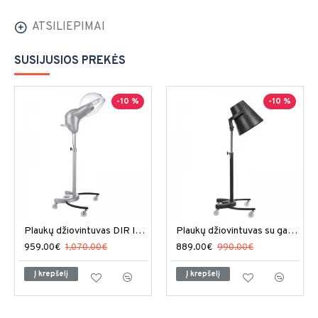
ATSILIEPIMAI
SUSIJUSIOS PREKĖS
-10 %
-10 %
Plaukų džiovintuvas DIR ION II
Plaukų džiovintuvas su gaubtu DIR Orion
959.00€
1,070.00€
889.00€
990.00€
Į krepšelį
Į krepšelį