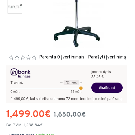
Paremta 0 įvertinimais.
Parašyti įvertinimą
Įmokos dydis
33,46
€
−
+
72
mėn.
Trukmė:
Skaičiuoti
6
mėn.
72
mėn.
499,00
€, kai sutartis sudaroma
72
mėn. terminui, metinė palūkanų norma –
9,90
%
1,499.00€
1,650.00€
Be PVM: 1,238.84€