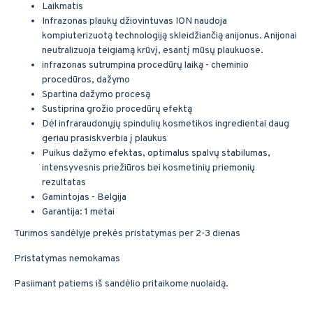
Laikmatis
Infrazonas plaukų džiovintuvas ION naudoja
kompiuterizuotą technologiją skleidžiančią anijonus. Anijonai
neutralizuoja teigiamą krūvį, esantį mūsų plaukuose.
infrazonas sutrumpina procedūrų laiką - cheminio
procedūros, dažymo
Spartina dažymo procesą
Sustiprina grožio procedūrų efektą
Dėl infraraudonųjų spindulių kosmetikos ingredientai daug
geriau prasiskverbia į plaukus
Puikus dažymo efektas, optimalus spalvų stabilumas,
intensyvesnis priežiūros bei kosmetinių priemonių
rezultatas
Gamintojas - Belgija
Garantija: 1 metai
Turimos sandėlyje prekės pristatymas per 2-3 dienas
Pristatymas nemokamas
Pasiimant patiems iš sandėlio pritaikome nuolaidą.