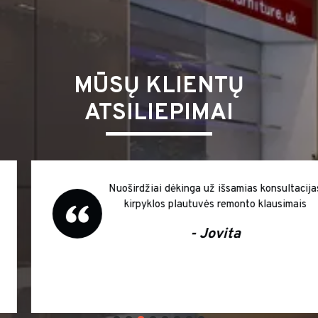
MŪSŲ KLIENTŲ
ATSILIEPIMAI
Nuoširdžiai dėkinga už išsamias konsultacijas
kirpyklos plautuvės remonto klausimais
- Jovita