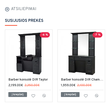
ATSILIEPIMAI
SUSIJUSIOS PREKĖS
-6 %
-7 %
Barber konsolė DIR Taylor
Barber konsolė DIR Champion
2,199.00€
2,350.00€
1,959.00€
2,100.00€
Į krepšelį
Į krepšelį