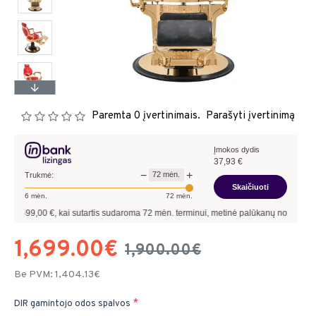
Paremta 0 įvertinimais.
Parašyti įvertinimą
Įmokos dydis
37,93
€
−
+
72
mėn.
Trukmė:
Skaičiuoti
6
mėn.
72
mėn.
00
€, kai sutartis sudaroma
72
mėn. terminui, metinė palūkanų norma –
9,90
%
, sut
1,699.00€
1,900.00€
Be PVM: 1,404.13€
DIR gamintojo odos spalvos