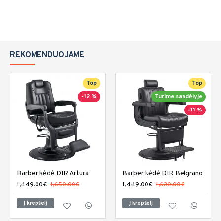
REKOMENDUOJAME
Top
Top
-12 %
Turime sandėlyje
-11 %
Barber kėdė DIR Artura
Barber kėdė DIR Belgrano
1,449.00€
1,650.00€
1,449.00€
1,630.00€
Į krepšelį
Į krepšelį