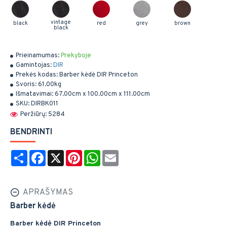
vintage
black
red
grey
brown
black
Prieinamumas:
Prekyboje
Gamintojas:
DIR
Prekės kodas:
Barber kėdė DIR Princeton
Svoris:
61.00kg
Išmatavimai:
67.00cm x 100.00cm x 111.00cm
SKU:
DIRBK011
Peržiūrų: 5284
BENDRINTI
Share
Facebook
X
Pinterest
WhatsApp
Email
APRAŠYMAS
Barber kėdė
Barber kėdė DIR Princeton