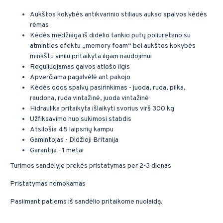
Aukštos kokybės antikvarinio stiliaus aukso spalvos kėdės
rėmas
Kėdės medžiaga iš didelio tankio putų poliuretano su
atminties efektu „memory foam“ bei aukštos kokybės
minkštu vinilu pritaikyta ilgam naudojimui
Reguliuojamas galvos atlošo ilgis
Apverčiama pagalvėlė ant pakojo
Kėdės odos spalvų pasirinkimas - juoda, ruda, pilka,
raudona, ruda vintažinė, juoda vintažinė
Hidraulika pritaikyta išlaikyti svorius virš 300 kg
Užfiksavimo nuo sukimosi stabdis
Atsilošia 45 laipsnių kampu
Gamintojas - Didžioji Britanija
Garantija - 1 metai
Turimos sandėlyje prekės pristatymas per 2-3 dienas
Pristatymas nemokamas
Pasiimant patiems iš sandėlio pritaikome nuolaidą.