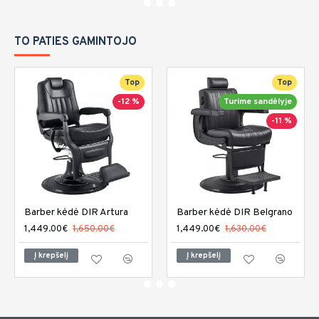
TO PATIES GAMINTOJO
Top
Top
-12 %
Turime sandėlyje
-11 %
Barber kėdė DIR Artura
Barber kėdė DIR Belgrano
1,449.00€
1,650.00€
1,449.00€
1,630.00€
Į krepšelį
Į krepšelį