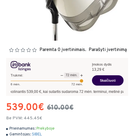
Paremta 0 įvertinimais.
Parašyti įvertinimą
Įmokos dydis
13,29
€
−
+
72
mėn.
Trukmė:
Skaičiuoti
6
mėn.
72
mėn.
s
539,00
€, kai sutartis sudaroma
72
mėn. terminui, metinė palūkanų norma –
13,90
539.00€
610.00€
Be PVM: 445.45€
Prieinamumas:
Prekyboje
Gamintojas:
SIBEL