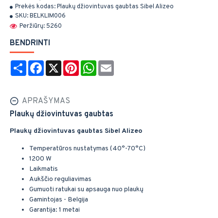
Prekės kodas:
Plaukų džiovintuvas gaubtas Sibel Alizeo
SKU:
BELKLIM006
Peržiūrų: 5260
BENDRINTI
Share
Facebook
X
Pinterest
WhatsApp
Email
APRAŠYMAS
Plaukų džiovintuvas gaubtas
Plaukų džiovintuvas gaubtas Sibel Alizeo
Temperatūros nustatymas (40°-70°C)
1200 W
Laikmatis
Aukščio reguliavimas
Gumuoti ratukai su apsauga nuo plaukų
Gamintojas - Belgija
Garantija: 1 metai