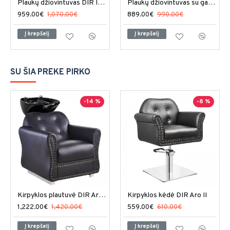
Plaukų džiovintuvas DIR ION II
Plaukų džiovintuvas su gaubtu DIR Orion
959.00€
1,070.00€
889.00€
990.00€
Į krepšelį
Į krepšelį
SU ŠIA PREKE PIRKO
-14 %
-8 %
Kirpyklos plautuvė DIR Arizona
Kirpyklos kėdė DIR Aro II
1,222.00€
1,420.00€
559.00€
610.00€
Į krepšelį
Į krepšelį