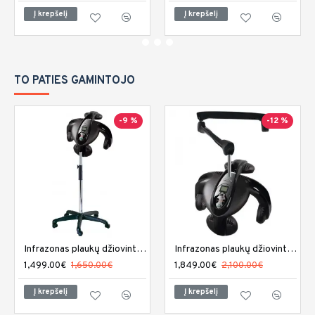
Į krepšelį
Į krepšelį
TO PATIES GAMINTOJO
-9 %
-12 %
Infrazonas plaukų džiovintuvas Sibel Climaco
Infrazonas plaukų džiovintuvas Sibel Climaco sieninis
1,499.00€
1,650.00€
1,849.00€
2,100.00€
Į krepšelį
Į krepšelį