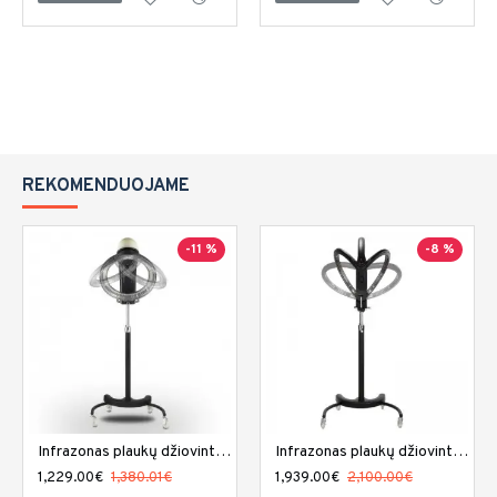
REKOMENDUOJAME
-11 %
-8 %
Infrazonas plaukų džiovintuvas DIR Chale II
Infrazonas plaukų džiovintuvas DIR Damita II
1,229.00€
1,380.01€
1,939.00€
2,100.00€