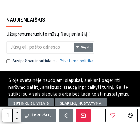
NAUJIENLAIŠKIS
Užsiprenumeruokite mūsų Naujienlaiškį !
Siųsti
Susipažinau ir sutinku su
Privatumo politika
Šioje svetainėje naudojami slapukai, siekiant pagerinti
naršymo patirtį, analizuoti srautą ir pritaikyti turinį. Galite
sutikti su visais slapukais arba bet kada keisti nustatymus.
SUTINKU SU VISAIS
SLAPUKŲ NUSTATYMAI
Uždaryti×
Į KREPŠELĮ
Copyright © 2021, Visos teisės saugomos.